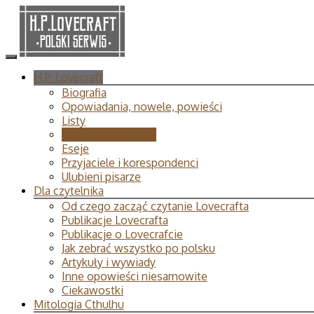
H.P. Lovecraft
Biografia
Opowiadania, nowele, powieści
Listy
Wiersze i poematy
Eseje
Przyjaciele i korespondenci
Ulubieni pisarze
Dla czytelnika
Od czego zacząć czytanie Lovecrafta
Publikacje Lovecrafta
Publikacje o Lovecrafcie
Jak zebrać wszystko po polsku
Artykuły i wywiady
Inne opowieści niesamowite
Ciekawostki
Mitologia Cthulhu