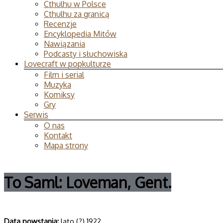
Cthulhu w Polsce
Cthulhu za granicą
Recenzje
Encyklopedia Mitów
Nawiązania
Podcasty i słuchowiska
Lovecraft w popkulturze
Film i serial
Muzyka
Komiksy
Gry
Serwis
O nas
Kontakt
Mapa strony
To Saml: Loveman, Gent.
Data powsta­nia:
lato (?) 1922