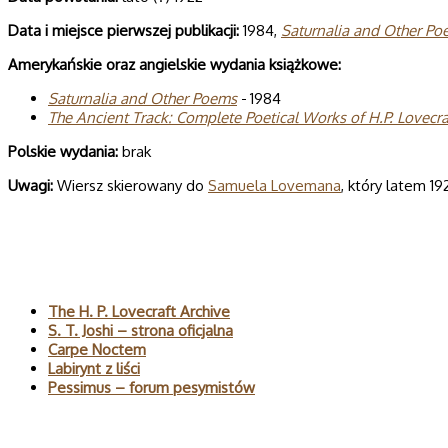
Data i miej­sce pierw­szej publi­ka­cji:
1984,
Satur­na­lia and Other P
Ame­ry­kań­skie oraz angiel­skie wyda­nia książkowe:
Satur­na­lia and Other Poems
- 1984
The Ancient Track: Com­plete Poeti­cal Works of H.P. Love­cra
Pol­skie wydania:
brak
Uwagi:
Wiersz skierowany do
Samuela Lovemana
, który latem 1
Polecane
The H. P. Lovecraft Archive
S. T. Joshi – strona oficjalna
Carpe Noctem
Labirynt z liści
Pessimus – forum pesymistów
Wyszukaj