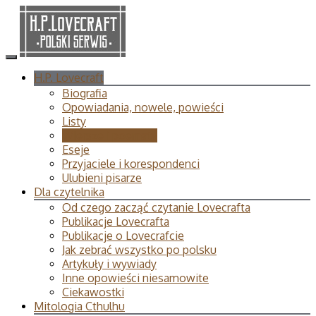
H.P. Lovecraft
Biografia
Opowiadania, nowele, powieści
Listy
Wiersze i poematy
Eseje
Przyjaciele i korespondenci
Ulubieni pisarze
Dla czytelnika
Od czego zacząć czytanie Lovecrafta
Publikacje Lovecrafta
Publikacje o Lovecrafcie
Jak zebrać wszystko po polsku
Artykuły i wywiady
Inne opowieści niesamowite
Ciekawostki
Mitologia Cthulhu