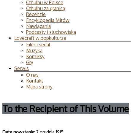
Cthulhu w Polsce
Cthulhu za granicą
Recenzje
Encyklopedia Mitów
Nawiązania
Podcasty i słuchowiska
Lovecraft w popkulturze
Film i serial
Muzyka
Komiksy
Gry
Serwis
O nas
Kontakt
Mapa strony
To the Recipient of This Volume
Data powsta­nia:
7 grudnia 1915