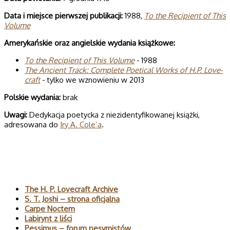
Data i miej­sce pierw­szej publi­ka­cji:
1988,
To the Recipient of This
Volume
Ame­ry­kań­skie oraz angiel­skie wyda­nia książkowe:
To the Recipient of This Volume
- 1988
The Ancient Track: Com­plete Poeti­cal Works of H.P. Love­
craft
- tylko we wznowieniu w 2013
Pol­skie wydania:
brak
Uwagi:
Dedykacja poetycka z niezidentyfikowanej książki,
adresowana do
Iry A. Cole’a
.
Polecane
The H. P. Lovecraft Archive
S. T. Joshi – strona oficjalna
Carpe Noctem
Labirynt z liści
Pessimus – forum pesymistów