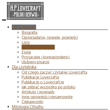
H.P. Lovecraft
Biografia
Opowiadania, nowele, powieści
Listy
Wiersze i poematy
Eseje
Przyjaciele i korespondenci
Ulubieni pisarze
Dla czytelnika
Od czego zacząć czytanie Lovecrafta
Publikacje Lovecrafta
Publikacje o Lovecrafcie
Jak zebrać wszystko po polsku
Artykuły i wywiady
Inne opowieści niesamowite
Ciekawostki
Mitologia Cthulhu