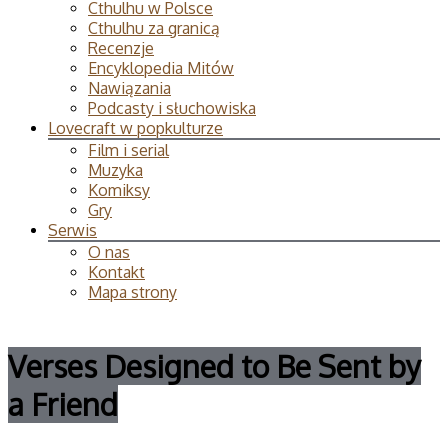
Cthulhu w Polsce
Cthulhu za granicą
Recenzje
Encyklopedia Mitów
Nawiązania
Podcasty i słuchowiska
Lovecraft w popkulturze
Film i serial
Muzyka
Komiksy
Gry
Serwis
O nas
Kontakt
Mapa strony
Verses Designed to Be Sent by
a Friend