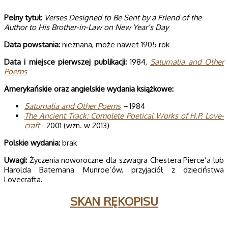
Pełny tytuł:
Verses Designed to Be Sent by a Friend of the
Author to His Brother-in-Law on New Year’s Day
Data powsta­nia:
nieznana, może nawet 1905 rok
Data i miej­sce pierw­szej publi­ka­cji:
1984,
Satur­na­lia and Other
Poems
Ame­ry­kań­skie oraz angiel­skie wyda­nia książkowe:
Satur­na­lia and Other Poems
–
1984
The Ancient Track: Com­plete Poeti­cal Works of H.P. Love­
craft
- 2001 (wzn. w 2013)
Pol­skie wydania:
brak
Uwagi:
Życzenia noworoczne dla szwagra Chestera Pierce’a lub
Harolda Batemana Munroe’ów, przyjaciół z dzieciństwa
Lovecrafta.
SKAN RĘKOPISU