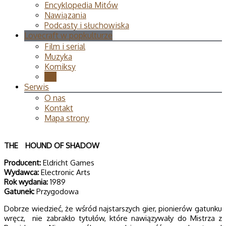
Encyklopedia Mitów
Nawiązania
Podcasty i słuchowiska
Lovecraft w popkulturze
Film i serial
Muzyka
Komiksy
Gry
Serwis
O nas
Kontakt
Mapa strony
THE
HOUND OF SHADOW
Producent:
Eldricht Games
Wydawca:
Electronic Arts
Rok wydania:
1989
Gatunek:
Przygodowa
Dobrze wiedzieć, że wśród najstarszych gier, pionierów gatunku
wręcz, nie zabrakło tytułów, które nawiązywały do Mistrza z