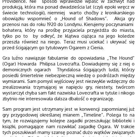
Providence. Nie sposób wprawdzie wpaść w zachwyt nad
produkcją, która ma ponad dwadzieścia lat (czyli epoki wręcz w
świecie technologii), niemniej warto choćby z kronikarskiego
obowiązku wspomnieć o „Hound of Shadows”. Akcja gry
przenosi nas do roku 1920 do Londynu. Kierujemy poczynaniami
bohatera, który na prośbę przyjaciela przyjeżdża do miasta,
tylko po to by odkryć, że klątwa ciążąca na jego koledze
przeszła również na niego. Teraz musi uciekać i ukrywać się
przed ścigającym go tytułowym Ogarem z Cienia.
Gra luźno nawiązuje fabularnie do opowiadania „The Hound”
(Ogar) Howarda Philipsa Lovecrafta. Dowiadujemy się z niej o
demonicznych ogarach Thyndalosa ścigających ludzi, którzy
posiedli śmiertelnie niebezpieczną wiedzę o podróżach między
wymiarami. Sam pomysł wyjściowy jest niezwykle wdzięczny do
zrealizowania trzymającej w napięciu gry, niestety, twórcom
wystarczył chyba sam fakt nazwiska Lovecrafta w tytule i nikogo
zbytnio nie interesowała dalsza dbałość o egranizację.
Sam program jest utrzymany jest w konwencji zapomnianej już
gry przygodowej określanej mianem „Timeline”. Polega to na
tym, że rozwiązujemy kolejne zagadki przeszukując biblioteki i
książki, pomagające nam rozwikłać zagadkę Ogara. W trakcie
tych poszukiwań mamy szansę poznać dużo wątków związanych