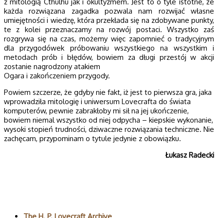
z mitologią Cthulhu jak i okultyzmem. Jest to o tyle istotne, że
każda rozwiązana zagadka pozwala nam rozwijać własne
umiejętności i wiedzę, która przekłada się na zdobywane punkty,
te z kolei przeznaczamy na rozwój postaci. Wszystko zaś
rozgrywa się na czas, możemy więc zapomnieć o tradycyjnym
dla przygodówek próbowaniu wszystkiego na wszystkim i
metodach prób i błędów, bowiem za długi przestój w akcji
zostanie nagrodzony atakiem
Ogara i zakończeniem przygody.
Powiem szczerze, że gdyby nie fakt, iż jest to pierwsza gra, jaka
wprowadziła mitologię i uniwersum Lovecrafta do świata
komputerów, pewnie zabrakłoby mi sił na jej ukończenie,
bowiem niemal wszystko od niej odpycha – kiepskie wykonanie,
wysoki stopień trudności, dziwaczne rozwiązania techniczne. Nie
zachęcam, przypominam o tytule jedynie z obowiązku.
Łukasz Radecki
Polecane
The H. P. Lovecraft Archive