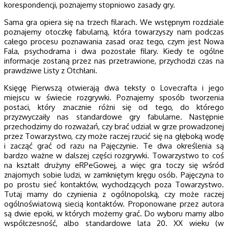
korespondencji, poznajemy stopniowo zasady gry.
Sama gra opiera się na trzech filarach. We wstępnym rozdziale
poznajemy otoczkę fabularną, która towarzyszy nam podczas
całego procesu poznawania zasad oraz tego, czym jest Nowa
Fala, psychodrama i dwa pozostałe filary. Kiedy te ogólne
informacje zostaną przez nas przetrawione, przychodzi czas na
prawdziwe Listy z Otchłani.
Księgę Pierwszą otwierają dwa teksty o Lovecrafta i jego
miejscu w świecie rozgrywki. Poznajemy sposób tworzenia
postaci, który znacznie różni się od tego, do którego
przyzwyczaiły nas standardowe gry fabularne. Następnie
przechodzimy do rozważań, czy brać udział w grze prowadzonej
przez Towarzystwo, czy może raczej rzucić się na głęboką wodę
i zacząć grać od razu na Pajęczynie. Te dwa określenia są
bardzo ważne w dalszej części rozgrywki. Towarzystwo to coś
na kształt drużyny eRPeGowej, a więc gra toczy się wśród
znajomych sobie ludzi, w zamkniętym kręgu osób. Pajęczyna to
po prostu sieć kontaktów, wychodzących poza Towarzystwo.
Tutaj mamy do czynienia z ogólnopolską, czy może raczej
ogólnoświatową siecią kontaktów. Proponowane przez autora
są dwie epoki, w których możemy grać. Do wyboru mamy albo
współczesność, albo standardowe lata 20. XX wieku (w