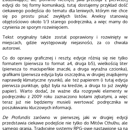
edycji do tej formy komunikacji, tutaj dostajemy przykład dość
ciekawego podejścia do tematu dla leniwych, którym nie chce
się po prostu pisać zwykłych listów. Aneksy stanowią
objętościowo około 1/3 starego podręcznika, a więc mamy do
czynienia ze sporym rozwinięciem.
Tekst oryginalny także został poprawiony i rozwinięty w
miejscach, gdzie występowały niejasności, za co chwała
autorowi.
Co do oprawy graficznej i reszty, edycje różnią się nie tylko
formatem (pierwsza to format a4, druga b5), wielkością liter
(pierwsza to maciupeńkie znaczki, a druga wyraźna czcionka),
grafikami (pierwsza edycja była oszczędna, w drugiej znajdujemy
naprawdę klimatyczne rysunki), ale też papierem (i tutaj edycja
pierwsza punktuje, gdyż była na kredzie, a druga to już zwykły
papier). Warto dodać, że ważne dla rozgrywki elementy w
podręczniku z 2009 roku zaznaczono kołami zębatymi, a więc
teraz już nie będziemy musieli wertować podręcznika w
poszukiwaniu kluczowych informacji.
De Profundis
zarówno w pierwszej, jaki w drugiej edycji
przedstawia ciekawe podejście nie tylko do Mitów Cthulhu, ale
samego grania. Tradycyjne systemy RPG-owe nastawione są na