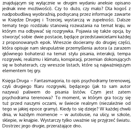
znajdującym się wyłącznie w drugim wydaniu aneksie opisano
jednak inne możliwości). Czy to dużo, czy mało? Dla kogoś z
nadpobudliwą wyobraźnią, podsycaną przez informacje zawarte
w Księdze Drugiej i Trzeciej, wystarczą w zupełności. Dalsze
tematy tego rozdziału stanowią rozważania na temat kraju, w
którym ma odbywać się rozgrywka. Pojawia się także opcja, by
stworzyć sobie dwie postacie, będące przedstawicielami każdej
z proponowanych epok. Wreszcie docieramy do drugiej części,
która opisuje nam skrupulatnie przemyślenia autora (a zarazem
głównego bohatera) na temat stylu pisania, interakcji, tempa
rozgrywki, realizmu i klimatu, konspiracji, przemian dokonujących
się w bohaterach, czy wreszcie listach, które są najważniejszym
elementem tej gry.
Księga Druga – Fantasmagoria, to opis psychodramy terenowej,
czyli drugiego filaru rozgrywki, będącego (jak to sam autor
nazywa) paliwem do pisania listów. Czym jest zatem
psychodrama terenowa? To moment, w którym gra toczy się
tuż przed naszymi oczami, w świecie realnym (niezależnie od
tego w jakiej epoce gramy). Kiedy to się dzieje? W każdej chwili
dnia, w każdym momencie – w autobusie, na ulicy, w szkole,
sklepie, w knajpie. Wystarczy tylko uważnie się przyjrzeć światu.
Dostrzec jego drugie, przerażające dno.