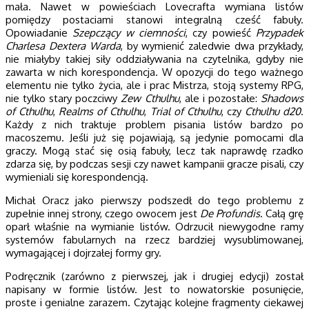
mała. Nawet w powieściach Lovecrafta wymiana listów
pomiędzy postaciami stanowi integralną cześć fabuły.
Opowiadanie
Szepczący w ciemności
, czy powieść
Przypadek
Charlesa Dextera Warda
, by wymienić zaledwie dwa przykłady,
nie miałyby takiej siły oddziaływania na czytelnika, gdyby nie
zawarta w nich korespondencja. W opozycji do tego ważnego
elementu nie tylko życia, ale i prac Mistrza, stoją systemy RPG,
nie tylko stary poczciwy
Zew Cthulhu
, ale i pozostałe:
Shadows
of Cthulhu
,
Realms of Cthulhu
,
Trial of Cthulhu
, czy
Cthulhu d20
.
Każdy z nich traktuje problem pisania listów bardzo po
macoszemu. Jeśli już się pojawiają, są jedynie pomocami dla
graczy. Mogą stać się osią fabuły, lecz tak naprawdę rzadko
zdarza się, by podczas sesji czy nawet kampanii gracze pisali, czy
wymieniali się korespondencją.
Michał Oracz jako pierwszy podszedł do tego problemu z
zupełnie innej strony, czego owocem jest
De Profundis
. Całą grę
oparł właśnie na wymianie listów. Odrzucił niewygodne ramy
systemów fabularnych na rzecz bardziej wysublimowanej,
wymagającej i dojrzałej formy gry.
Podręcznik (zarówno z pierwszej, jak i drugiej edycji) został
napisany w formie listów. Jest to nowatorskie posunięcie,
proste i genialne zarazem. Czytając kolejne fragmenty ciekawej