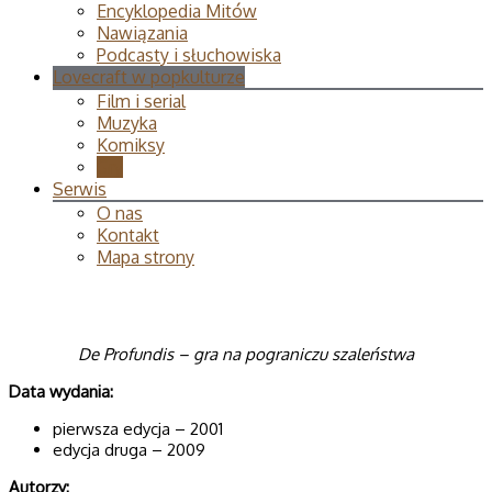
Encyklopedia Mitów
Nawiązania
Podcasty i słuchowiska
Lovecraft w popkulturze
Film i serial
Muzyka
Komiksy
Gry
Serwis
O nas
Kontakt
Mapa strony
De Profundis – gra na pograniczu szaleństwa
Data wydania:
pierwsza edycja – 2001
edycja druga – 2009
Autorzy: