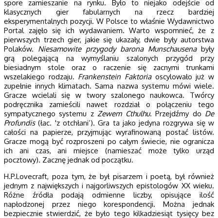
spore zamieszanie na rynku. Było to niejako odejście od
klasycznych gier fabularnych na rzecz bardziej
eksperymentalnych pozycji. W Polsce to właśnie Wydawnictwo
Portal zajęło się ich wydawaniem. Warto wspomnieć, że z
pierwszych trzech gier, jakie się ukazały, dwie były autorstwa
Polaków.
Niesamowite przygody barona Munschausena
były
grą polegającą na wymyślaniu szalonych przygód przy
biesiadnym stole oraz o raczenie się zacnymi trunkami
wszelakiego rodzaju.
Frankenstein Faktoria
oscylowało już w
zupełnie innych klimatach. Sama nazwa systemu mówi wiele.
Gracze wcielali się w twory szalonego naukowca. Twórcy
podręcznika zamieścili nawet rozdział o połączeniu tego
sympatycznego systemu z
Zewem Cthulhu
. Przejdźmy do
De
Profundis
(łac. 'z otchłani’). Gra ta jako jedyna rozgrywa się w
całości na papierze, przyjmując wyrafinowaną postać listów.
Gracze mogą być rozproszeni po całym świecie, nie ogranicza
ich ani czas, ani miejsce (namieszać może tylko urząd
pocztowy). Zacznę jednak od początku.
H.P.Lovecraft, poza tym, że był pisarzem i poetą, był również
jednym z największych i najgorliwszych epistologów XX wieku.
Różne źródła podają odmienne liczby, opisujące ilość
napłodzonej przez niego korespondencji. Można jednak
bezpiecznie stwierdzić, że było tego kilkadziesiąt tysięcy bez