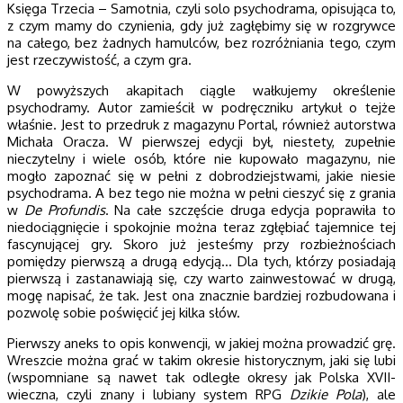
Księga Trzecia – Samotnia, czyli solo psychodrama, opisująca to,
z czym mamy do czynienia, gdy już zagłębimy się w rozgrywce
na całego, bez żadnych hamulców, bez rozróżniania tego, czym
jest rzeczywistość, a czym gra.
W powyższych akapitach ciągle wałkujemy określenie
psychodramy. Autor zamieścił w podręczniku artykuł o tejże
właśnie. Jest to przedruk z magazynu Portal, również autorstwa
Michała Oracza. W pierwszej edycji był, niestety, zupełnie
nieczytelny i wiele osób, które nie kupowało magazynu, nie
mogło zapoznać się w pełni z dobrodziejstwami, jakie niesie
psychodrama. A bez tego nie można w pełni cieszyć się z grania
w
De Profundis
. Na całe szczęście druga edycja poprawiła to
niedociągnięcie i spokojnie można teraz zgłębiać tajemnice tej
fascynującej gry. Skoro już jesteśmy przy rozbieżnościach
pomiędzy pierwszą a drugą edycją… Dla tych, którzy posiadają
pierwszą i zastanawiają się, czy warto zainwestować w drugą,
mogę napisać, że tak. Jest ona znacznie bardziej rozbudowana i
pozwolę sobie poświęcić jej kilka słów.
Pierwszy aneks to opis konwencji, w jakiej można prowadzić grę.
Wreszcie można grać w takim okresie historycznym, jaki się lubi
(wspomniane są nawet tak odległe okresy jak Polska XVII-
wieczna, czyli znany i lubiany system RPG
Dzikie Pola
), ale