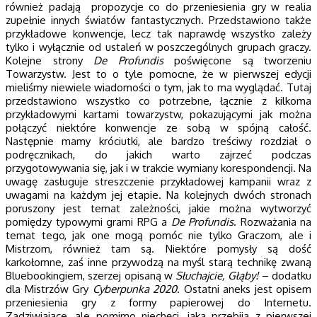
również padają propozycje co do przeniesienia gry w realia
zupełnie innych światów fantastycznych. Przedstawiono także
przykładowe konwencje, lecz tak naprawdę wszystko zależy
tylko i wyłącznie od ustaleń w poszczególnych grupach graczy.
Kolejne strony
De Profundis
poświęcone są tworzeniu
Towarzystw. Jest to o tyle pomocne, że w pierwszej edycji
mieliśmy niewiele wiadomości o tym, jak to ma wyglądać. Tutaj
przedstawiono wszystko co potrzebne, łącznie z kilkoma
przykładowymi kartami towarzystw, pokazującymi jak można
połączyć niektóre konwencje ze sobą w spójną całość.
Następnie mamy króciutki, ale bardzo treściwy rozdział o
podręcznikach, do jakich warto zajrzeć podczas
przygotowywania się, jak i w trakcie wymiany korespondencji. Na
uwagę zasługuje streszczenie przykładowej kampanii wraz z
uwagami na każdym jej etapie. Na kolejnych dwóch stronach
poruszony jest temat zależności, jakie można wytworzyć
pomiędzy typowymi grami RPG a
De Profundis
. Rozważania na
temat tego, jak one mogą pomóc nie tylko Graczom, ale i
Mistrzom, również tam są. Niektóre pomysły są dość
karkołomne, zaś inne przywodzą na myśl starą technikę zwaną
Bluebookingiem, szerzej opisaną w
Słuchajcie, Głąby!
– dodatku
dla Mistrzów Gry
Cyberpunka 2020
. Ostatni aneks jest opisem
przeniesienia gry z formy papierowej do Internetu.
Zadziwiające, ale pomimo niechęci, jaka przebija z pierwszej