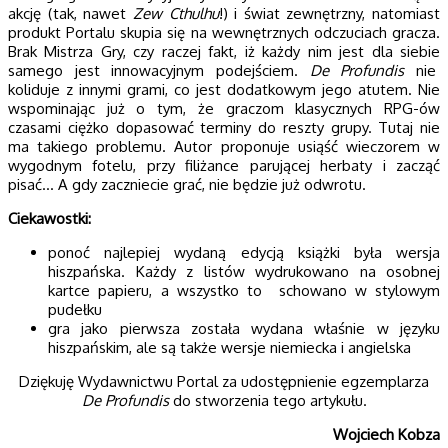
akcję (tak, nawet
Zew Cthulhu
!) i świat zewnętrzny, natomiast
produkt Portalu skupia się na wewnętrznych odczuciach gracza.
Brak Mistrza Gry, czy raczej fakt, iż każdy nim jest dla siebie
samego jest innowacyjnym podejściem.
De Profundis
nie
koliduje z innymi grami, co jest dodatkowym jego atutem. Nie
wspominając już o tym, że graczom klasycznych RPG-ów
czasami ciężko dopasować terminy do reszty grupy. Tutaj nie
ma takiego problemu. Autor proponuje usiąść wieczorem w
wygodnym fotelu, przy filiżance parującej herbaty i zacząć
pisać… A gdy zaczniecie grać, nie będzie już odwrotu.
Ciekawostki:
ponoć najlepiej wydaną edycją książki była wersja
hiszpańska. Każdy z listów wydrukowano na osobnej
kartce papieru, a wszystko to schowano w stylowym
pudełku
gra jako pierwsza została wydana właśnie w języku
hiszpańskim, ale są także wersje niemiecka i angielska
Dziękuję Wydawnictwu Portal za udostępnienie egzemplarza
De Profundis
do stworzenia tego artykułu.
Wojciech Kobza