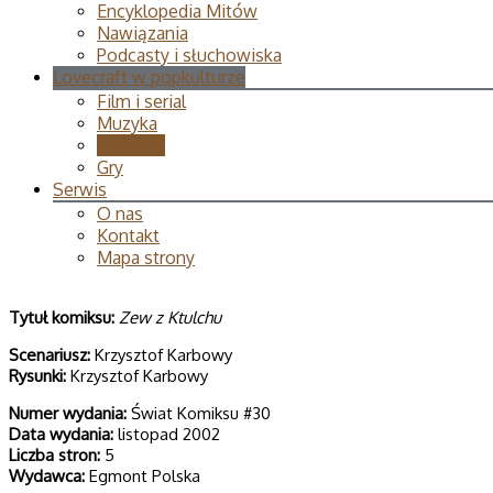
Encyklopedia Mitów
Nawiązania
Podcasty i słuchowiska
Lovecraft w popkulturze
Film i serial
Muzyka
Komiksy
Gry
Serwis
O nas
Kontakt
Mapa strony
T
ytuł komiksu:
Zew z Ktulchu
Scenariusz:
Krzysztof Karbowy
Rysunki:
Krzysztof Karbowy
Numer wydania:
Świat Komiksu #30
Data wydania:
listopad 2002
Liczba stron:
5
Wydawca:
Egmont Polska