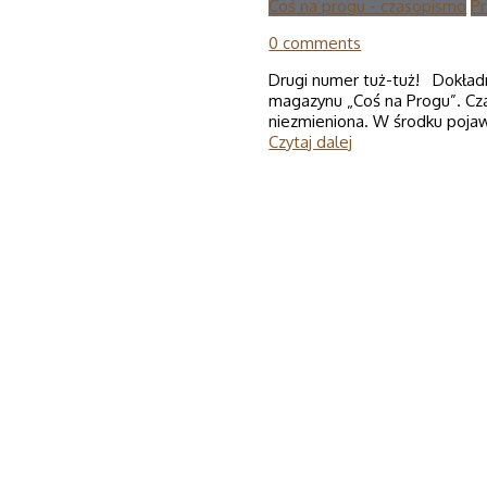
Coś na progu - czasopismo
P
0 comments
Drugi numer tuż-tuż! Dokła
magazynu „Coś na Progu”. Cza
niezmieniona. W środku pojawi
Czytaj dalej