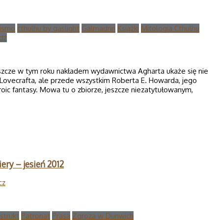
pismo
cthulhu by gaslight
Galmadrin
Książki
Mitologia Cthulhu
dź
zcze w tym roku nakładem wydawnictwa Agharta ukaże się nie
P. Lovecrafta, ale przede wszystkim Roberta E. Howarda, jego
eroic fantasy. Mowa tu o zbiorze, jeszcze niezatytułowanym,
ery – jesień 2012
cz
strukt
Patronat
Prasa
Zgroza w Dunwich