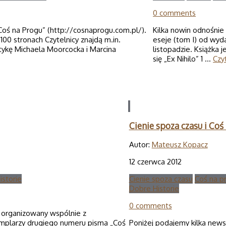
0 comments
Coś na Progu” (http://cosnaprogu.com.pl/).
Kilka nowin odnośnie 
00 stronach Czytelnicy znajdą m.in.
eseje (tom I) od wy
ykę Michaela Moorcocka i Marcina
listopadzie. Książka 
się „Ex Nihilo” 1 …
Czyt
Cienie spoza czasu i Coś
Autor:
Mateusz Kopacz
12 czerwca 2012
storie
Cienie spoza czasu
Coś na p
Dobre Historie
0 comments
, organizowany wspólnie z
mplarzy drugiego numeru pisma „Coś
Poniżej podajemy kilka new