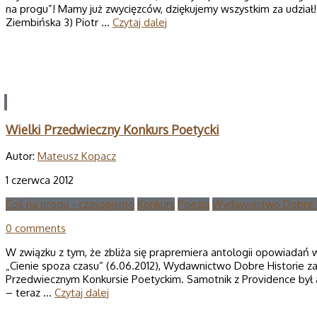
na progu”! Mamy już zwycięzców, dziękujemy wszystkim za udział! Z
Ziembińska 3) Piotr …
Czytaj dalej
Wielki Przedwieczny Konkurs Poetycki
Autor:
Mateusz Kopacz
1 czerwca 2012
Coś na progu - czasopismo
Konkurs
Poezja
Wydawnictwo Dobre H
0 comments
W związku z tym, że zbliża się prapremiera antologii opowiadań w
„Cienie spoza czasu” (6.06.2012), Wydawnictwo Dobre Historie z
Przedwiecznym Konkursie Poetyckim. Samotnik z Providence był 
– teraz …
Czytaj dalej