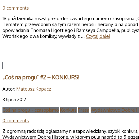
0 comments
18 października ruszył pre-order czwartego numeru czasopisma „
Tematem przewodnim są tym razem herosi i heroiny, a na ponad 1
opowiadania Thomasa Ligottiego i Ramseya Campbella, publicyst
Wrońskiego, dwa komiksy, wywiady z …
Czytaj dalej
„Coś na progu” #2 – KONKURS!
Autor:
Mateusz Kopacz
3 lipca 2012
Coś na progu - czasopismo
Konkurs
Prasa
Wydawnictwo Dobre Hi
0 comments
Z ogromną radością ogłaszamy niezapowiedziany, szybki konkurs
Wydawnictwem Dobre Historie, w którym pula nagród to 5 egze