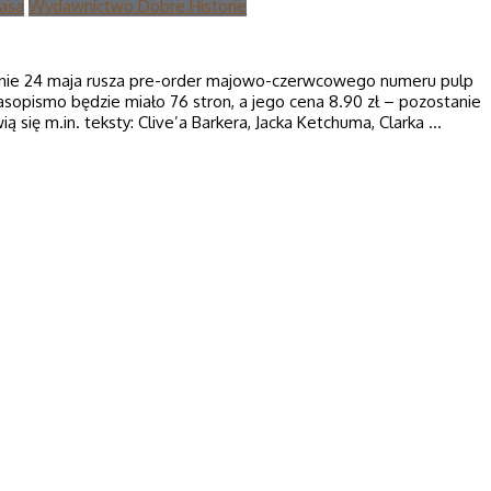
rasa
Wydawnictwo Dobre Historie
dnie 24 maja rusza pre-order majowo-czerwcowego numeru pulp
sopismo będzie miało 76 stron, a jego cena 8.90 zł – pozostanie
ą się m.in. teksty: Clive’a Barkera, Jacka Ketchuma, Clarka …