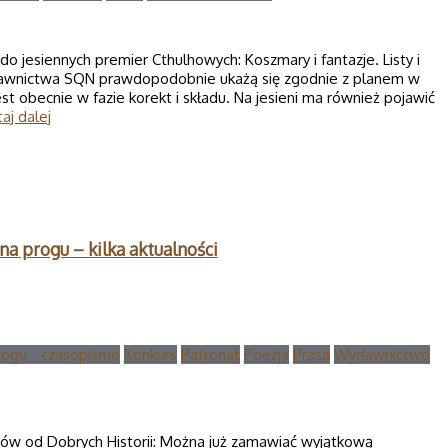
do jesiennych premier Cthulhowych: Koszmary i fantazje. Listy i
dawnictwa SQN prawdopodobnie ukażą się zgodnie z planem w
jest obecnie w fazie korekt i składu. Na jesieni ma również pojawić
aj dalej
 na progu – kilka aktualności
rogu - czasopismo
Konkurs
Patronat
Poezja
Prasa
Wydawnictwo
sów od Dobrych Historii: Można już zamawiać wyjątkową