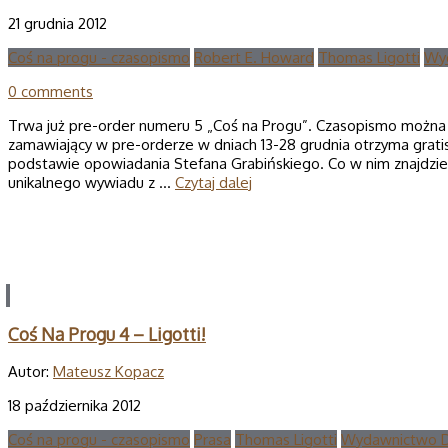
21 grudnia 2012
Coś na progu - czasopismo
Robert E. Howard
Thomas Ligotti
Wyd
0 comments
Trwa już pre-order numeru 5 „Coś na Progu”. Czasopismo możn
zamawiający w pre-orderze w dniach 13-28 grudnia otrzyma grati
podstawie opowiadania Stefana Grabińskiego. Co w nim znajdzie 
unikalnego wywiadu z …
Czytaj dalej
Coś Na Progu 4 – Ligotti!
Autor:
Mateusz Kopacz
18 października 2012
Coś na progu - czasopismo
Prasa
Thomas Ligotti
Wydawnictwo D