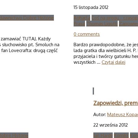
15 listopada 2012
awnictwo Dobre Historie
Agharta
Coś na progu - czaso
Prasa
Thomas Ligotti
Zapowie
0 comments
a zamawiać TUTAJ. Każdy
s słuchowisko pt. Smoluch na
Bardzo prawdopodobne, że jes
fan Lovecrafta: drugą część
lada gratka dla wielbicieli H. 
przyjaciela i twórcy gatunku h
wszystkich …
Czytaj dalej
Zapowiedzi, premi
Autor:
Mateusz Kopa
22 września 2012
obre Historie
Jan Hardy
Komiks
Kon