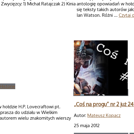
wycięzcy: 1) Michał Ratajczak 2) Kinia
antologię opowiadań w hołdz
się teksty takich autorów j
Ian Watson. Różni …
Czytaj d
istorie
„Coś na progu” nr 2 już 24
 hołdzie H.P. Lovecraftowi pt.
aprasza do udziału w Wielkim
Autor:
Mateusz Kopacz
autorem wielu znakomitych wierszy
25 maja 2012