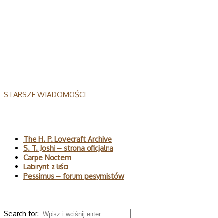
STARSZE WIADOMOŚCI
Polecane
The H. P. Lovecraft Archive
S. T. Joshi – strona oficjalna
Carpe Noctem
Labirynt z liści
Pessimus – forum pesymistów
Wyszukaj
Search for: