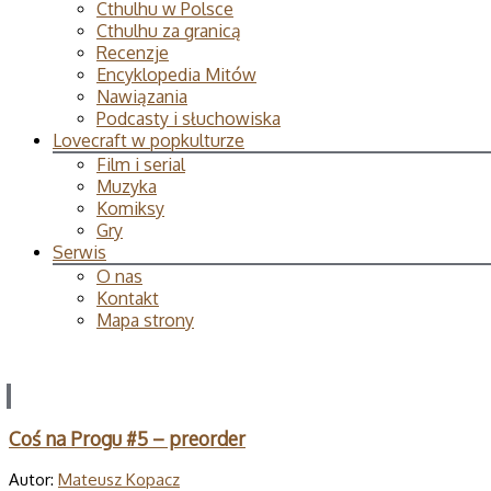
Cthulhu w Polsce
Cthulhu za granicą
Recenzje
Encyklopedia Mitów
Nawiązania
Podcasty i słuchowiska
Lovecraft w popkulturze
Film i serial
Muzyka
Komiksy
Gry
Serwis
O nas
Kontakt
Mapa strony
Coś na Progu #5 – preorder
Autor:
Mateusz Kopacz