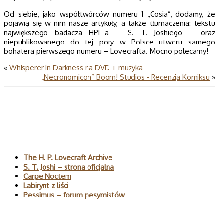
Od siebie, jako współtwórców numeru 1 „Cosia”, dodamy, że
pojawią się w nim nasze artykuły, a także tłumaczenia: tekstu
największego badacza HPL-a – S. T. Joshiego – oraz
niepublikowanego do tej pory w Polsce utworu samego
bohatera pierwszego numeru – Lovecrafta. Mocno polecamy!
«
Whisperer in Darkness na DVD + muzyka
„Necronomicon” Boom! Studios - Recenzja Komiksu
»
Polecane
The H. P. Lovecraft Archive
S. T. Joshi – strona oficjalna
Carpe Noctem
Labirynt z liści
Pessimus – forum pesymistów
Wyszukaj