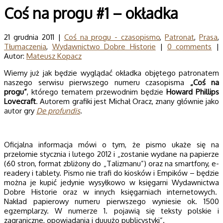
Coś na progu #1 – okładka
21 grudnia 2011 |
Coś na progu - czasopismo
,
Patronat
,
Prasa
,
Tłumaczenia
,
Wydawnictwo Dobre Historie
|
0 comments
|
Autor:
Mateusz Kopacz
Wiemy już jak będzie wyglądać okładka objętego patronatem
naszego serwisu pierwszego numeru czasopisma
„Coś na
progu”
, którego tematem przewodnim będzie
Howard Phillips
Lovecraft
. Autorem grafiki jest Michał Oracz, znany głównie jako
autor gry
De profundis
.
Oficjalna informacja mówi o tym, że pismo ukaże się na
przełomie stycznia i lutego 2012 i „zostanie wydane na papierze
(60 stron, format zbliżony do „Talizmanu”) oraz na smartfony, e-
readery i tablety. Pismo nie trafi do kiosków i Empików – będzie
można je kupić jedynie wysyłkowo w księgarni Wydawnictwa
Dobre Historie oraz w innych księgarniach internetowych.
Nakład papierowy numeru pierwszego wyniesie ok. 1500
egzemplarzy. W numerze 1. pojawią się teksty polskie i
zagraniczne, opowiadania i duuużo publicystyki”.