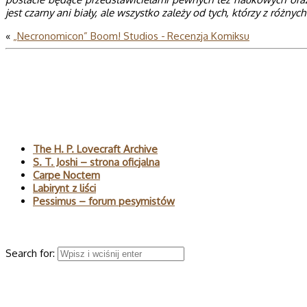
jest czarny ani biały, ale wszystko zależy od tych, którzy z różny
«
„Necronomicon” Boom! Studios - Recenzja Komiksu
Polecane
The H. P. Lovecraft Archive
S. T. Joshi – strona oficjalna
Carpe Noctem
Labirynt z liści
Pessimus – forum pesymistów
Wyszukaj
Search for:
© 2026 H.P. Lovecraft – polski serwis