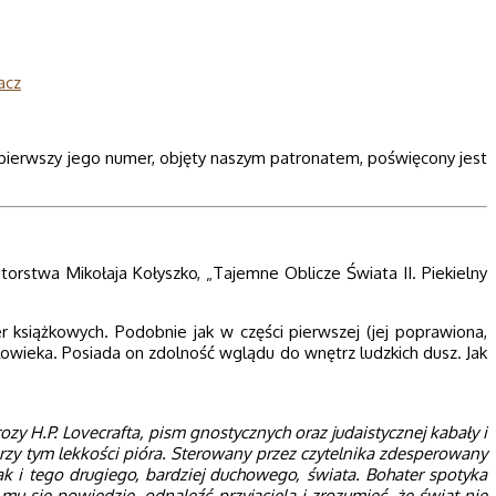
acz
 pierwszy jego numer, objęty naszym patronatem, poświęcony jest
orstwa Mikołaja Kołyszko, „Tajemne Oblicze Świata II. Piekielny
 książkowych. Podobnie jak w części pierwszej (jej poprawiona,
owieka. Posiada on zdolność wglądu do wnętrz ludzkich dusz. Jak
ozy H.P. Lovecrafta, pism gnostycznych oraz judaistycznej kabały i
zy tym lekkości pióra. Sterowany przez czytelnika zdesperowany
k i tego drugiego, bardziej duchowego, świata. Bohater spotyka
u się powiedzie, odnaleźć przyjaciela i zrozumieć, że świat nie