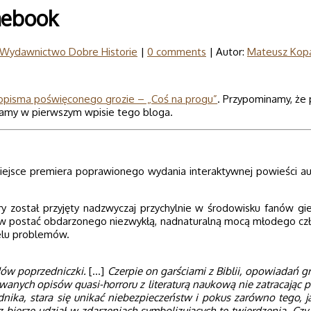
mebook
Wydawnictwo Dobre Historie
|
0 comments
| Autor:
Mateusz Kop
pisma poświęconego grozie – „Coś na progu”
. Przypominamy, że
ytamy w pierwszym wpisie tego bloga.
iejsce premiera poprawionego wydania interaktywnej powieści aut
y został przyjęty nadzwyczaj przychylnie w środowisku fanów gier
ię w postać obdarzonego niezwykłą, nadnaturalną mocą młodego czł
ielu problemów.
dów poprzedniczki.
[…]
Czerpie on garściami z Biblii, opowiadań gr
ych opisów quasi-horroru z literaturą naukową nie zatracając pr
ika, stara się unikać niebezpieczeństw i pokus zarówno tego, ja
ierze udział w zdarzeniach symbolizujących te twierdzenia. Czy m