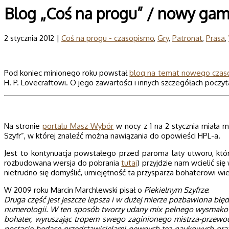
Blog „Coś na progu” / nowy ga
2 stycznia 2012 |
Coś na progu - czasopismo
,
Gry
,
Patronat
,
Prasa
,
Pod koniec minionego roku powstał
blog na temat nowego czaso
H. P. Lovecraftowi. O jego zawartości i innych szczegółach pocz
Na stronie
portalu Masz Wybór
w nocy z 1 na 2 stycznia miała m
Szyfr”, w której znaleźć można nawiązania do opowieści HPL-a.
Jest to kontynuacja powstałego przed paroma laty utworu, któr
rozbudowana wersja do pobrania
tutaj
) przyjdzie nam wcielić s
nietrudno się domyślić, umiejętność ta przysparza bohaterowi w
W 2009 roku Marcin Marchlewski pisał o
Piekielnym Szyfrze
:
Druga część jest jeszcze lepsza i w dużej mierze pozbawiona błę
numerologii. W ten sposób tworzy udany mix pełnego wysmakowan
bohater, wyruszając tropem swego zaginionego mistrza-przewodn
postacie będące przedstawicielami pewnych tez naukowych oraz b