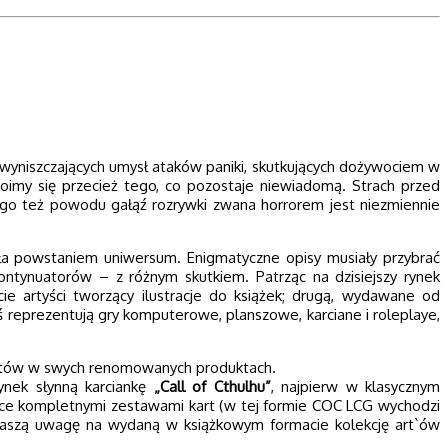
 wyniszczających umysł ataków paniki, skutkujących dożywociem w
oimy się przecież tego, co pozostaje niewiadomą. Strach przed
 tego też powodu gałąź rozrywki zwana horrorem jest niezmiennie
ła powstaniem uniwersum. Enigmatyczne opisy musiały przybrać
ontynuatorów – z różnym skutkiem. Patrząc na dzisiejszy rynek
ie artyści tworzący ilustracje do książek; drugą, wydawane od
zaś reprezentują gry komputerowe, planszowe, karciane i roleplaye,
tów w swych renomowanych produktach.
ynek słynną karciankę
„Call of Cthulhu”
, najpierw w klasycznym
ce kompletnymi zestawami kart (w tej formie COC LCG wychodzi
 waszą uwagę na wydaną w książkowym formacie kolekcję art`ów