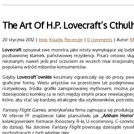
The Art Of H.P. Lovecraft’s Cthu
20 stycznia 2012 |
Inne
,
Książki
,
Recenzje
|
0 comments
| Autor:
M
Lovecraft
opisywał swe monstra, jako istoty wymykające się ludz
pozbawionej klamek, państwowej rezydencji. Pisarz celowo ską
nieznanym, nawet jeśli jest uczuciem ze wszech miar irracjonal
popularna wśród milionów konsumentów.
Gdyby
Lovecraft`owskie
koszmary ograniczały się do prozy, pe
graficzne formy. Wielu artystów na przestrzeni lat podejmow
rozrywkowy, źródła grafiki zainspirowanej mythosem, można po
dziesięcioleci komiksy (a w nich między innymi prace rewelacyjn
które, aby stać się bardziej atrakcyjne dla użytkowników, potrzebuj
Fantasy Flight Games
, amerykańska firma zajmująca się produkcj
W ofercie FF znajdziecie takie planszówki, jak
„Arkham Horror
kolekcjonerskim formacie (boostery, R-ki, U-ncommony, C-common
do dzisiaj). Na zlecenie
Fantasy Flight
powstają dziesiątki rysu
pochodzących z tych właśnie gier.