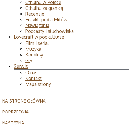
Cthulhu w Polsce
Cthulhu za granicą
Recenzje
Encyklopedia Mitów
Nawiązania
Podcasty i słuchowiska
Lovecraft w popkulturze
Film i serial
Muzyka
Komiksy
Gry
Serwis
O nas
Kontakt
Mapa strony
NA STRONĘ GŁÓWNĄ
POPRZEDNIA
NASTĘPNA