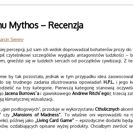
lhu Mythos – Recenzja
arcin Sienny
kiej percepcji, już sam ich widok doprowadzał bohaterów prozy do
pił czytelnikowi szczegółów wyglądu antagonistów ludzkości – b
nym, gnieździ się w ludzkich sercach od początków cywilizacji. Z
wnie by tak pozostało, jednak w tym przypadku idea zaowocowa
ało się trudnego zadania zilustrowania opowiadań
H.P.L.
i jego k
dzielić na trzy kategorie. Pierwszą kategorię stanowią oczywiśc
ego
Jacena Burrows`a
i zjawiskowego
Andrew Ritchi`ego
); trzecią 
ą klimatycznej wizualizacji.
ą „gier podłogowych”, przoduje w wykorzystaniu
Cthulicznych
akcen
”
czy
„Mansions of Madness”
. To właśnie oni wprowadzili na r
ki), później jako
„Living Card Game”
– epizodyczne dodatki będą
nków, ozdabiających opisane wyżej produkty. Chciałbym zwrócić