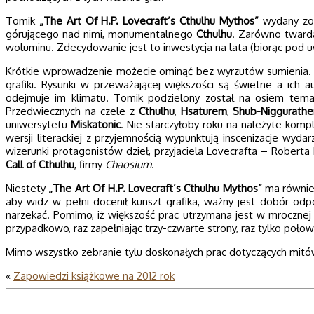
Tomik
„The Art Of H.P. Lovecraft’s Cthulhu Mythos”
wydany zost
górującego nad nimi, monumentalnego
Cthulhu
. Zarówno twarda
woluminu. Zdecydowanie jest to inwestycja na lata (biorąc pod uw
Krótkie wprowadzenie możecie ominąć bez wyrzutów sumienia. Zd
grafiki. Rysunki w przeważającej większości są świetne a ich
odejmuje im klimatu. Tomik podzielony został na osiem temat
Przedwiecznych na czele z
Cthulhu
,
Hsaturem
,
Shub-Niggurath
uniwersytetu
Miskatonic
. Nie starczyłoby roku na należyte kompl
wersji literackiej z przyjemnością wypunktują inscenizacje wyda
wizerunki protagonistów dzieł, przyjaciela Lovecrafta – Roberta 
Call of Cthulhu
, firmy
Chaosium
.
Niestety
„The Art Of H.P. Lovecraft’s Cthulhu Mythos”
ma również
aby widz w pełni docenił kunszt grafika, ważny jest dobór odp
narzekać. Pomimo, iż większość prac utrzymana jest w mrocznej ton
przypadkowo, raz zapełniając trzy-czwarte strony, raz tylko połow
Mimo wszystko zebranie tylu doskonałych prac dotyczących mit
«
Zapowiedzi książkowe na 2012 rok