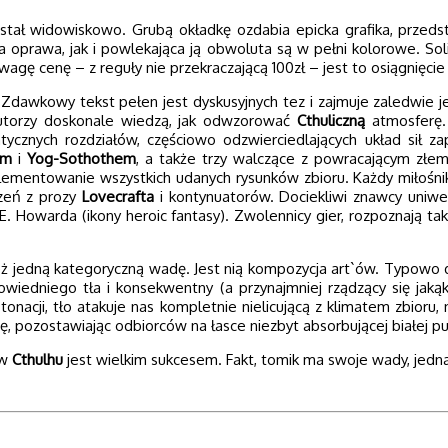
ał widowiskowo. Grubą okładkę ozdabia epicka grafika, przedsta
 oprawa, jak i powlekająca ją obwoluta są w pełni kolorowe. So
agę cenę – z reguły nie przekraczającą 100zł – jest to osiągnięcie
awkowy tekst pełen jest dyskusyjnych tez i zajmuje zaledwie je
 autorzy doskonale wiedzą, jak odwzorować
Cthuliczną
atmosferę.
ycznych rozdziałów, częściowo odzwierciedlających układ sił za
em
i
Yog-Sothothem
, a także trzy walczące z powracającym złem
ementowanie wszystkich udanych rysunków zbioru. Każdy miłośnik sły
rzeń z prozy
Lovecrafta
i kontynuatorów. Dociekliwi znawcy uniw
E. Howarda (ikony heroic fantasy). Zwolennicy gier, rozpoznają takż
 jedną kategoryczną wadę. Jest nią kompozycja art`ów. Typowo dla
owiedniego tła i konsekwentny (a przynajmniej rządzący się jak
acji, tło atakuje nas kompletnie nielicującą z klimatem zbioru, ni
ę, pozostawiając odbiorców na łasce niezbyt absorbującej białej pu
ów
Cthulhu
jest wielkim sukcesem. Fakt, tomik ma swoje wady, jedna