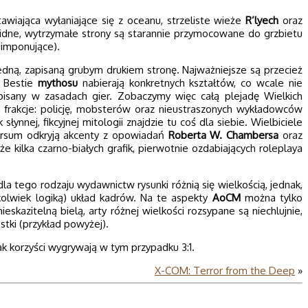
wiająca wyłaniające się z oceanu, strzeliste wieże
R’lyech
oraz
lidne, wytrzymałe strony są starannie przymocowane do grzbietu
 imponujące).
dną, zapisaną grubym drukiem stronę. Najważniejsze są przecież
 Bestie
mythosu
nabierają konkretnych kształtów, co wcale nie
pisany w zasadach gier. Zobaczymy więc całą plejadę Wielkich
 frakcje: policję, mobsterów oraz nieustraszonych wykładowców
nnej, fikcyjnej mitologii znajdzie tu coś dla siebie. Wielbiciele
ersum odkryją akcenty z opowiadań
Roberta W. Chambersa
oraz
e kilka czarno-białych grafik, pierwotnie ozdabiających roleplaya
 tego rodzaju wydawnictw rysunki różnią się wielkością, jednak,
ąkolwiek logiką) układ kadrów. Na te aspekty
AoCM
można tylko
eskazitelną bielą, arty różnej wielkości rozsypane są niechlujnie,
stki (przykład powyżej).
k korzyści wygrywają w tym przypadku 3:1.
X-COM: Terror from the Deep
»