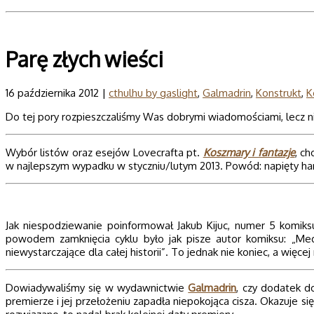
Parę złych wieści
16 października 2012 |
cthulhu by gaslight
,
Galmadrin
,
Konstrukt
,
K
Do tej pory rozpieszczaliśmy Was dobrymi wiadomościami, lecz ni
Wybór listów oraz esejów Lovecrafta pt.
Koszmary i fantazje
, c
w najlepszym wypadku w styczniu/lutym 2013. Powód: napięty 
Jak niespodziewanie poinformował Jakub Kijuc, numer 5 komik
powodem zamknięcia cyklu było jak pisze autor komiksu: „Me
niewystarczające dla całej historii”. To jednak nie koniec, a więc
Dowiadywaliśmy się w wydawnictwie
Galmadrin
, czy dodatek 
premierze i jej przełożeniu zapadła niepokojąca cisza. Okazuje 