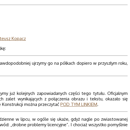
teusz Kopacz
kę:
prawdopodobniej ujrzymy go na półkach dopiero w przyszłym roku,
my już kolejnych zapowiadanych części tego tytułu. Oficjalnym
alet wynikających z połączenia obrazu i tekstu, okazało się
cie Konstrukcji można przeczytać
POD TYM LINKIEM
.
o dzienne w lipcu, w ogóle się ukaże, gdyż nagle po zwiastowanej
owód: „drobne problemy licencyjne”. I chociaż wszystko pomyślnie