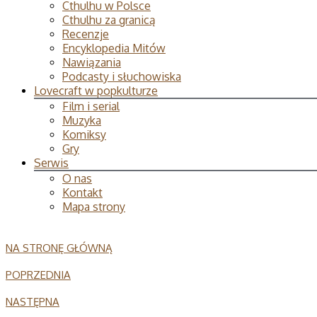
Cthulhu w Polsce
Cthulhu za granicą
Recenzje
Encyklopedia Mitów
Nawiązania
Podcasty i słuchowiska
Lovecraft w popkulturze
Film i serial
Muzyka
Komiksy
Gry
Serwis
O nas
Kontakt
Mapa strony
NA STRONĘ GŁÓWNĄ
POPRZEDNIA
NASTĘPNA