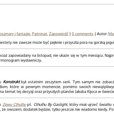
oszmary i fantazje
,
Patronat
,
Zapowiedź
|
0 comments
| Autor:
Ma
estety nie zawsze może być pięknie i przyszła pora na gorzką piguł
hociaż zapowiadany na listopad, nie ukaże się w tym miesiącu. Naj
harmonogram wydawniczy.
su
Konstrukt
był ostatnim zeszytem serii. Tym samym nie zobaczy
dium, które w pewnym momencie, pomimo swoich niewątpliwych z
ej na temat tej decyzji oraz przyszłych planów Jakuba Kijuca w świe
do
Zewu Cthulhu
pt.
Cthulhu By Gaslight
, który miał ujrzeć światł
się, że owszem, dodatek będzie, tylko jeszcze nie wiadomo kiedy. P