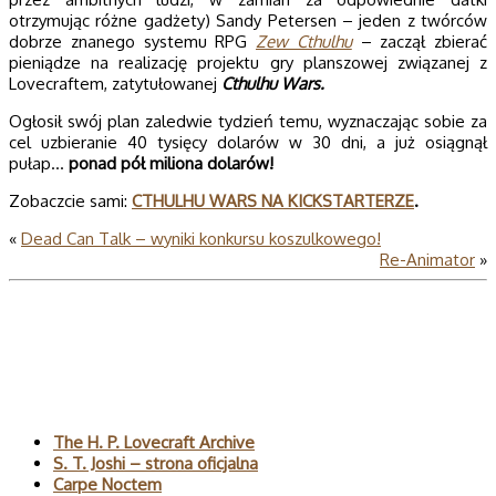
otrzymując różne gadżety) Sandy Petersen – jeden z twórców
dobrze znanego systemu RPG
Zew Cthulhu
– zaczął zbierać
pieniądze na realizację projektu gry planszowej związanej z
Lovecraftem, zatytułowanej
Cthulhu Wars.
Ogłosił swój plan zaledwie tydzień temu, wyznaczając sobie za
cel uzbieranie 40 tysięcy dolarów w 30 dni, a już osiągnął
pułap…
ponad pół miliona dolarów!
Zobaczcie sami:
CTHULHU WARS NA KICKSTARTERZE
.
«
Dead Can Talk – wyniki konkursu koszulkowego!
Re-Animator
»
Polecane
The H. P. Lovecraft Archive
S. T. Joshi – strona oficjalna
Carpe Noctem