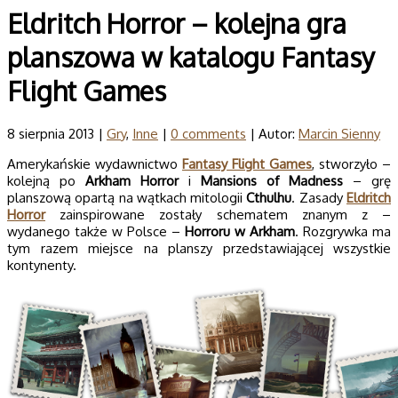
Eldritch Horror – kolejna gra
planszowa w katalogu Fantasy
Flight Games
8 sierpnia 2013 |
Gry
,
Inne
|
0 comments
| Autor:
Marcin Sienny
Amerykańskie wydawnictwo
Fantasy Flight Games
, stworzyło –
kolejną po
Arkham Horror
i
Mansions of Madness
– grę
planszową opartą na wątkach mitologii
Cthulhu
. Zasady
Eldritch
Horror
zainspirowane zostały schematem znanym z –
wydanego także w Polsce –
Horroru w Arkham
. Rozgrywka ma
tym razem miejsce na planszy przedstawiającej wszystkie
kontynenty.