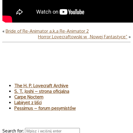
«
Bride of Re-Animator a.k.a Re-Animator 2
Horror Lovecraftowski w „Nowej Fantastyce”
»
Polecane
The H. P. Lovecraft Archive
S. T. Joshi – strona oficjalna
Carpe Noctem
Labirynt z liści
Pessimus – forum pesymistów
Wyszukaj
Search for: