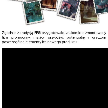
Zgodnie z tradycją
FFG
przygotowało znakomicie zmontowany
film promocyjny, mający przybliżyć potencjalnym graczom
poszczególne elementy ich nowego produktu: