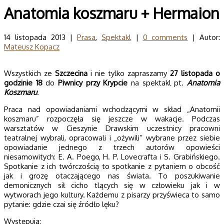
Anatomia koszmaru + Hermaion
14 listopada 2013 |
Prasa
,
Spektakl
|
0 comments
| Autor:
Mateusz Kopacz
Wszystkich ze
Szczecina
i nie tylko zapraszamy
27 listopada o
godzinie 18
do
Piwnicy przy Krypcie
na spektakl pt.
Anatomia
Koszmaru
.
Praca nad opowiadaniami wchodzącymi w skład „Anatomii
koszmaru” rozpoczęła się jeszcze w wakacje. Podczas
warsztatów w Cieszynie Drawskim uczestnicy pracowni
teatralnej wybrali, opracowali i „ożywili” wybrane przez siebie
opowiadanie jednego z trzech autorów opowieści
niesamowitych: E. A. Poego, H. P. Lovecrafta i S. Grabińskiego.
Spotkanie z ich twórczością to spotkanie z pytaniem o obcość
jak i grozę otaczającego nas świata. To poszukiwanie
demonicznych sił cicho tlących się w człowieku jak i w
wytworach jego kultury. Każdemu z pisarzy przyświeca to samo
pytanie: gdzie czai się źródło lęku?
Występują: