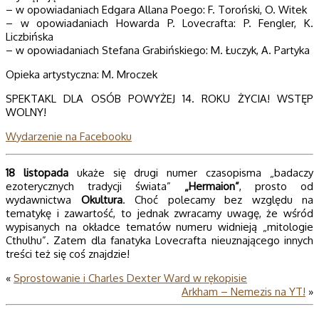
– w opowiadaniach Edgara Allana Poego: F. Toroński, O. Witek
– w opowiadaniach Howarda P. Lovecrafta: P. Fengler, K.
Liczbińska
– w opowiadaniach Stefana Grabińskiego: M. Łuczyk, A. Partyka
Opieka artystyczna: M. Mroczek
SPEKTAKL DLA OSÓB POWYŻEJ 14. ROKU ŻYCIA! WSTĘP
WOLNY!
Wydarzenie na Facebooku
18 listopada
ukaże się drugi numer czasopisma „badaczy
ezoterycznych tradycji świata”
„Hermaion”
, prosto od
wydawnictwa
Okultura
. Choć polecamy bez względu na
tematykę i zawartość, to jednak zwracamy uwagę, że wśród
wypisanych na okładce tematów numeru widnieją „mitologie
Cthulhu”. Zatem dla fanatyka Lovecrafta nieuznającego innych
treści też się coś znajdzie!
«
Sprostowanie i Charles Dexter Ward w rękopisie
Arkham – Nemezis na YT!
»