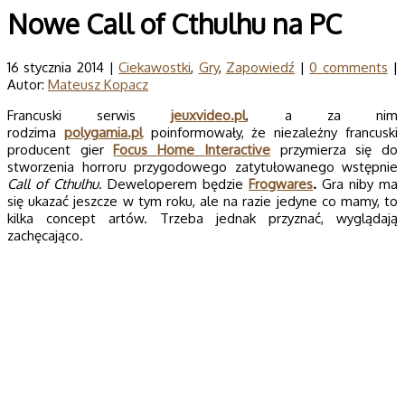
Nowe Call of Cthulhu na PC
16 stycznia 2014 |
Ciekawostki
,
Gry
,
Zapowiedź
|
0 comments
|
Autor:
Mateusz Kopacz
Francuski serwis
jeuxvideo.pl
, a za nim
rodzima
polygamia.pl
poinformowały, że niezależny francuski
producent gier
Focus Home Interactive
przymierza się do
stworzenia horroru przygodowego zatytułowanego wstępnie
Call of Cthulhu
. Deweloperem będzie
Frogwares
.
Gra niby ma
się ukazać jeszcze w tym roku, ale na razie jedyne co mamy, to
kilka concept artów. Trzeba jednak przyznać, wyglądają
zachęcająco.