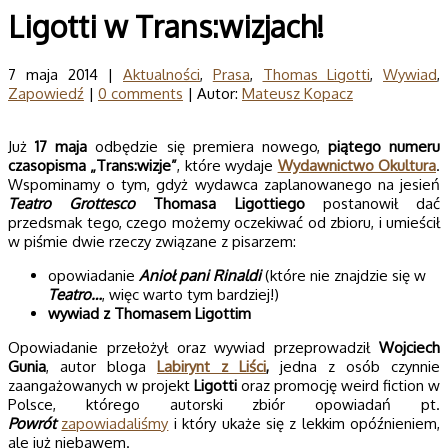
Ligotti w Trans:wizjach!
7 maja 2014 |
Aktualności
,
Prasa
,
Thomas Ligotti
,
Wywiad
,
Zapowiedź
|
0 comments
| Autor:
Mateusz Kopacz
Już
17 maja
odbędzie się premiera nowego,
piątego numeru
czasopisma „Trans:wizje”
, które wydaje
Wydawnictwo Okultura
.
Wspominamy o tym, gdyż wydawca zaplanowanego na jesień
Teatro Grottesco
Thomasa Ligottiego
postanowił dać
przedsmak tego, czego możemy oczekiwać od zbioru, i umieścił
w piśmie dwie rzeczy związane z pisarzem:
opowiadanie
Anioł pani Rinaldi
(które nie znajdzie się w
Teatro…
, więc warto tym bardziej!)
wywiad z Thomasem Ligottim
Opowiadanie przełożył oraz wywiad przeprowadził
Wojciech
Gunia
, autor bloga
Labirynt z Liści
,
jedna z osób czynnie
zaangażowanych w projekt
Ligotti
oraz promocję weird fiction w
Polsce, którego autorski zbiór opowiadań pt.
Powrót
zapowiadaliśmy
i który ukaże się z lekkim opóźnieniem,
ale już niebawem.