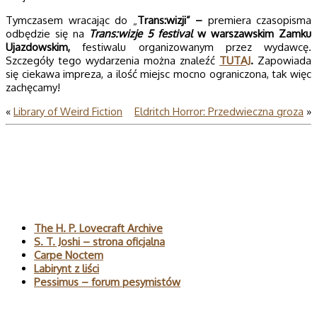
Tymczasem wracając do „
Trans:wizji” –
premiera czasopisma
odbędzie się na
Trans:wizje 5 festival
w warszawskim Zamku
Ujazdowskim,
festiwalu organizowanym przez wydawcę.
Szczegóły tego wydarzenia można znaleźć
TUTAJ
.
Zapowiada
się ciekawa impreza, a ilość miejsc mocno ograniczona, tak więc
zachęcamy!
«
Library of Weird Fiction
Eldritch Horror: Przedwieczna groza
»
Polecane
The H. P. Lovecraft Archive
S. T. Joshi – strona oficjalna
Carpe Noctem
Labirynt z liści
Pessimus – forum pesymistów
Wyszukaj