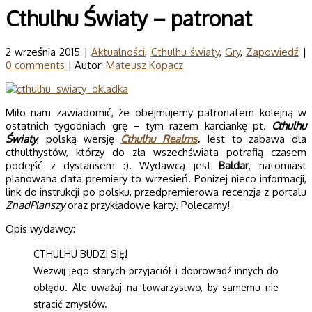
Cthulhu Światy – patronat
2 września 2015 |
Aktualności
,
Cthulhu światy
,
Gry
,
Zapowiedź
|
0 comments
| Autor:
Mateusz Kopacz
Miło nam zawiadomić, że obejmujemy patronatem kolejną w
ostatnich tygodniach grę – tym razem karciankę pt.
Cthulhu
Światy
, polską wersję
Cthulhu Realms
.
Jest to zabawa dla
cthulthystów, którzy do zła wszechświata potrafią czasem
podejść z dystansem :). Wydawcą jest
Baldar
, natomiast
planowana data premiery to wrzesień. Poniżej nieco informacji,
link do instrukcji po polsku, przedpremierowa recenzja z portalu
ZnadPlanszy
oraz przykładowe karty. Polecamy!
Opis wydawcy:
CTHULHU BUDZI SIĘ!
Wezwij jego starych przyjaciół i doprowadź innych do
obłędu. Ale uważaj na towarzystwo, by samemu nie
stracić zmysłów.