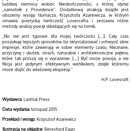
ludzkiej niemocy wobec Nieskończoności, z której słynie
„samotnik z Providence”. Dodatkową atrakcją książki jest
obszerny wstęp tłumacza, Krzysztofa Azarewicza, w którym
omawia poetycką twórczość Lovecrafta i zestawia różne
metody analizy poezji składających się na tomik.
„Nic nie jest typowe dla mojej twórczości […]. Cały czas
poszukuję lepszych sposobów, by skrystalizować i uchwycić silne
impresje, które zawierają w sobie elementy czasu, Nieznane,
przyczynę i skutek, strach, naturalne i architektoniczne piękno,
które tak proszą się o wyrażenie. […] Być może poezja, a nie
fikcja jest jedynym efektywnym wehikułem, dzięki któremu
może dojść do właściwej ekspresji.”
H.P. Lovecraft
Wydawca
: Lashtal Press
Data wydania
: listopad 2015
Przekład i wstęp
: Krzysztof Azarewicz
Ilustracja na okładce
: Beresford Egan