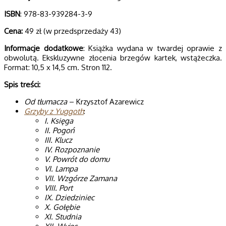
ISBN
: 978-83-939284-3-9
Cena:
49 zł (w przedsprzedaży 43)
Informacje dodatkowe
: Książka wydana w twardej oprawie z
obwolutą. Ekskluzywne złocenia brzegów kartek, wstążeczka.
Format: 10,5 x 14,5 cm. Stron 112.
Spis treści:
Od tłumacza
– Krzysztof Azarewicz
Grzyby z Yuggoth
:
I. Księga
II. Pogoń
III. Klucz
IV. Rozpoznanie
V. Powrót do domu
VI. Lampa
VII. Wzgórze Zamana
VIII. Port
IX. Dziedziniec
X. Gołębie
XI. Studnia