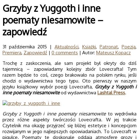
Grzyby z Yuggoth i inne
poematy niesamowite –
zapowiedź
31 października 2015 |
Aktualności
,
Książki
,
Patronat
,
Poezja
,
Premiera
,
Zapowiedź
|
0 comments
| Autor:
Mateusz Kopacz
Trochę z zaskoczenia, ale sam projekt był okryty do dziś
tajemnicą – zapowiadamy kolejny zbiór Lovecrafta! Tym
razem będzie to coś, czego brakowało na polskim rynku, jeśli
chodzi o wydawnictwa tego typu. Oto pierwszy w naszym
języku książkowy wybór poezji Lovecrafta,
Grzyby z Yuggoth i
inne poematy
niesamowite
od wydawnictwa
Lashtal Press
.
Grzyby z Yuggoth i
inne poematy niesamowite
to wędrówka
przez różne aspekty twórczości Lovecrafta. W jej trakcie
Czytelnik ma okazję przyjrzeć się bliżej estetyce i koncepcjom
rozwijanym w jego najlepszych opowiadaniach. To Lovecraft w
pigułce. Poematy te doskonale oddają atmosferę grozy i