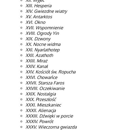
XII. Wyjec
XIII. Hesperia
XIV. Gwiezdne wiatry
XV. Antarktos
XVI. Okno
XVII. Wspomnienie
XVIII. Ogrody Yin
XIX. Dzwony
XX. Nocne widma
XXI. Nyarlathotep
XXII. Azathoth
XXIII. Miraż
XXIV. Kanał
XXV. Kościół św. Ropucha
XXVI. Chowańce
XXVII. Starsza Faros
XXVIII. Oczekiwanie
XXIX. Nostalgia
XXX. Przeszłość
XXXI. Mieszkaniec
XXXII. Alienacja
XXXIII. Dźwięki w porcie
XXXIV. Powrót
XXXV. Wieczorna gwiazda