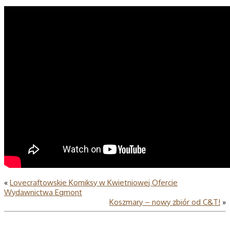
«
Lovecraftowskie Komiksy w Kwietniowej Ofercie
Wydawnictwa Egmont
Koszmary – nowy zbiór od C&T!
»