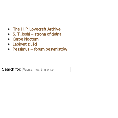
Polecane
The H. P. Lovecraft Archive
S. T. Joshi – strona oficjalna
Carpe Noctem
Labirynt z liści
Pessimus – forum pesymistów
Wyszukaj
Search for:
© 2026 H.P. Lovecraft – polski serwis