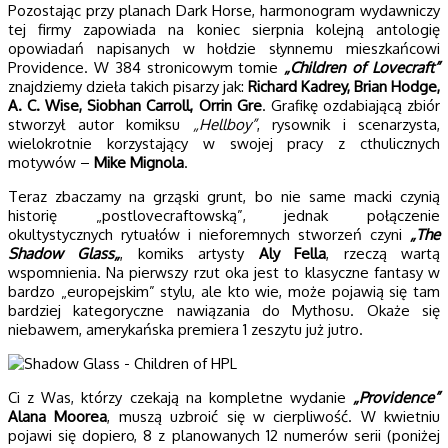
Pozostając przy planach Dark Horse, harmonogram wydawniczy
tej firmy zapowiada na koniec sierpnia kolejną antologię
opowiadań napisanych w hołdzie słynnemu mieszkańcowi
Providence. W 384 stronicowym tomie
„Children of Lovecraft”
znajdziemy dzieła takich pisarzy jak:
Richard Kadrey, Brian Hodge,
A. C. Wise, Siobhan Carroll, Orrin Gre
. Grafikę ozdabiającą zbiór
stworzył autor komiksu
„Hellboy”
, rysownik i scenarzysta,
wielokrotnie korzystający w swojej pracy z cthulicznych
motywów –
Mike Mignola
.
Teraz zbaczamy na grząski grunt, bo nie same macki czynią
historię „postlovecraftowską”, jednak połączenie
okultystycznych rytuałów i nieforemnych stworzeń czyni
„
The
Shadow Glass
„
, komiks artysty
Aly Fella
, rzeczą wartą
wspomnienia. Na pierwszy rzut oka jest to klasyczne fantasy w
bardzo „europejskim” stylu, ale kto wie, może pojawią się tam
bardziej kategoryczne nawiązania do Mythosu. Okaże się
niebawem, amerykańska premiera 1 zeszytu już jutro.
Ci z Was, którzy czekają na kompletne wydanie
„Providence”
Alana Moorea
, muszą uzbroić się w cierpliwość. W kwietniu
pojawi się dopiero, 8 z planowanych 12 numerów serii (poniżej