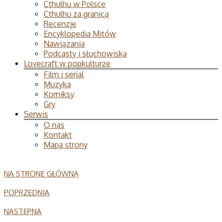
Cthulhu w Polsce
Cthulhu za granicą
Recenzje
Encyklopedia Mitów
Nawiązania
Podcasty i słuchowiska
Lovecraft w popkulturze
Film i serial
Muzyka
Komiksy
Gry
Serwis
O nas
Kontakt
Mapa strony
NA STRONĘ GŁÓWNĄ
POPRZEDNIA
NASTĘPNA