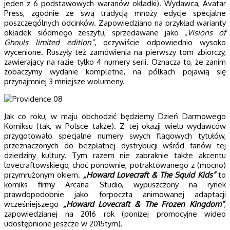
jeden z 6 podstawowych waranów okładki). Wydawca, Avatar
Press, zgodnie ze swą tradycją mnoży edycje specjalne
poszczególnych odcinków. Zapowiedziano na przykład warianty
okładek siódmego zeszytu, sprzedawane jako
„Visions of
Ghouls limited edition”,
oczywiście odpowiednio wysoko
wycenione. Ruszyły też zamówienia na pierwszy tom zbiorczy,
zawierający na razie tylko 4 numery serii. Oznacza to, że zanim
zobaczymy wydanie kompletne, na półkach pojawią się
przynajmniej 3 mniejsze wolumeny.
Jak co roku, w maju obchodzić będziemy Dzień Darmowego
Komiksu (tak, w Polsce także). Z tej okazji wielu wydawców
przygotowało specjalne numery swych flagowych tytułów,
przeznaczonych do bezpłatnej dystrybucji wśród fanów tej
dziedziny kultury. Tym razem nie zabraknie także akcentu
lovecraftowskiego, choć ponownie, potraktowanego z (mocno)
przymrużonym okiem.
„Howard Lovecraft & The Squid Kids”
to
komiks firmy Arcana Studio, wypuszczony na rynek
prawdopodobnie jako forpoczta animowanej adaptacji
wcześniejszego
„Howard Lovecraft & The Frozen Kingdom”
,
zapowiedzianej na 2016 rok (poniżej promocyjne wideo
udostępnione jeszcze w 2015tym).