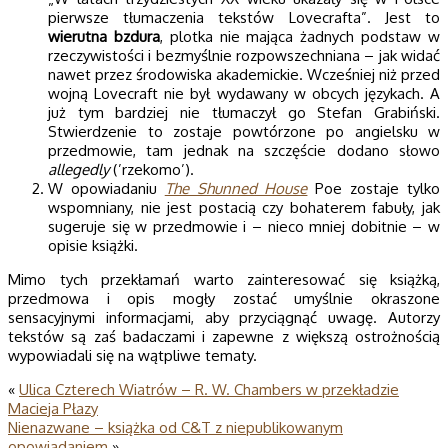
pierwsze tłumaczenia tekstów Lovecrafta”. Jest to
wierutna bzdura
, plotka nie mająca żadnych podstaw w
rzeczywistości i bezmyślnie rozpowszechniana – jak widać
nawet przez środowiska akademickie. Wcześniej niż przed
wojną Lovecraft nie był wydawany w obcych językach. A
już tym bardziej nie tłumaczył go Stefan Grabiński.
Stwierdzenie to zostaje powtórzone po angielsku w
przedmowie, tam jednak na szczęście dodano słowo
allegedly
(’rzekomo’).
W opowiadaniu
The Shunned House
Poe zostaje tylko
wspomniany, nie jest postacią czy bohaterem fabuły, jak
sugeruje się w przedmowie i – nieco mniej dobitnie – w
opisie książki.
Mimo tych przekłamań warto zainteresować się książką,
przedmowa i opis mogły zostać umyślnie okraszone
sensacyjnymi informacjami, aby przyciągnąć uwagę. Autorzy
tekstów są zaś badaczami i zapewne z większą ostrożnością
wypowiadali się na wątpliwe tematy.
«
Ulica Czterech Wiatrów – R. W. Chambers w przekładzie
Macieja Płazy
Nienazwane – książka od C&T z niepublikowanym
opowiadaniem
»