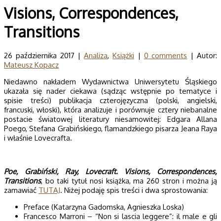
Visions, Correspondences,
Transitions
26 października 2017 |
Analiza
,
Książki
|
0 comments
| Autor:
Mateusz Kopacz
Niedawno nakładem Wydawnictwa Uniwersytetu Śląskiego
ukazała się nader ciekawa (sądząc wstępnie po tematyce i
spisie treści) publikacja czterojęzyczna (polski, angielski,
francuski, włoski), która analizuje i porównuje cztery niebanalne
postacie światowej literatury niesamowitej: Edgara Allana
Poego, Stefana Grabińskiego, flamandzkiego pisarza Jeana Raya
i właśnie Lovecrafta.
Poe, Grabiński, Ray, Lovecraft. Visions, Correspondences,
Transitions
, bo taki tytuł nosi książka, ma 260 stron i można ją
zamawiać
TUTAJ
. Niżej podaję spis treści i dwa sprostowania:
Preface (Katarzyna Gadomska, Agnieszka Loska)
Francesco Marroni – “Non si lascia leggere”: il male e gli