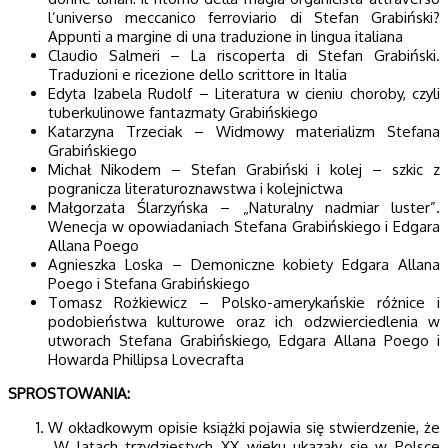
l’universo meccanico ferroviario di Stefan Grabiński?
Appunti a margine di una traduzione in lingua italiana
Claudio Salmeri – La riscoperta di Stefan Grabiński.
Traduzioni e ricezione dello scrittore in Italia
Edyta Izabela Rudolf – Literatura w cieniu choroby, czyli
tuberkulinowe fantazmaty Grabińskiego
Katarzyna Trzeciak – Widmowy materializm Stefana
Grabińskiego
Michał Nikodem – Stefan Grabiński i kolej – szkic z
pogranicza literaturoznawstwa i kolejnictwa
Małgorzata Ślarzyńska – „Naturalny nadmiar luster”.
Wenecja w opowiadaniach Stefana Grabińskiego i Edgara
Allana Poego
Agnieszka Loska – Demoniczne kobiety Edgara Allana
Poego i Stefana Grabińskiego
Tomasz Rożkiewicz – Polsko-amerykańskie różnice i
podobieństwa kulturowe oraz ich odzwierciedlenia w
utworach Stefana Grabińskiego, Edgara Allana Poego i
Howarda Phillipsa Lovecrafta
SPROSTOWANIA:
W okładkowym opisie książki pojawia się stwierdzenie, że
„W latach trzydziestych XX wieku ukazały się w Polsce