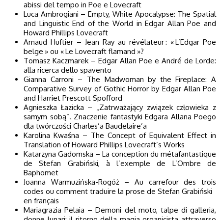
abissi del tempo in Poe e Lovecraft
Luca Ambrogiani – Empty, White Apocalypse: The Spatial
and Linguistic End of the World in Edgar Allan Poe and
Howard Phillips Lovecraft
Arnaud Huftier – Jean Ray au révélateur : « L’Edgar Poe
belge » ou « Le Lovecraft flamand »?
Tomasz Kaczmarek – Edgar Allan Poe e André de Lorde:
alla ricerca dello spavento
Gianna Carroni – The Madwoman by the Fireplace: A
Comparative Survey of Gothic Horror by Edgar Allan Poe
and Harriet Prescott Spofford
Agnieszka Łazicka – „Zatrważający związek człowieka z
samym sobą”. Znaczenie fantastyki Edgara Allana Poego
dla twórczości Charles’a Baudelaire’a
Karolina Kwaśna – The Concept of Equivalent Effect in
Translation of Howard Phillips Lovecraft’s Works
Katarzyna Gadomska – La conception du métafantastique
de Stefan Grabiński, à l’exemple de L’Ombre de
Baphomet
Joanna Warmuzińska-Rogóż – Au carrefour des trois
codes ou comment traduire la prose de Stefan Grabiński
en français
Mariagrazia Pelaia – Demoni del moto, talpe di galleria,
donne lunari: il ritorno della magia organicista attraverso