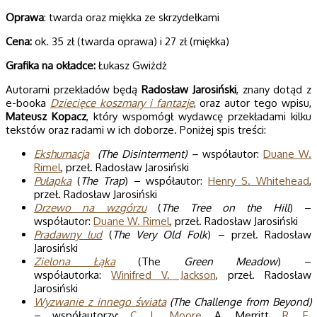
Oprawa
: twarda oraz miękka ze skrzydełkami
Cena:
ok. 35 zł (twarda oprawa) i 27 zł (miękka)
Grafika na okładce:
Łukasz Gwiżdż
Autorami przekładów będą
Radosław Jarosiński
, znany dotąd z
e-booka
Dziecięce koszmary i fantazje
, oraz autor tego wpisu,
Mateusz Kopacz
, który wspomógł wydawcę przekładami kilku
tekstów oraz radami w ich doborze. Poniżej spis treści:
Ekshumacja
(The Disinterment) –
współautor:
Duane W.
Rimel
, przeł. Radosław Jarosiński
Pułapka
(
The Trap
) – współautor:
Henry S. Whitehead
,
przeł. Radosław Jarosiński
Drzewo na wzgórzu
(
The Tree on the Hill
) –
współautor:
Duane W. Rimel
, przeł. Radosław Jarosiński
Pradawny lud
(
The Very Old Folk
) – przeł. Radosław
Jarosiński
Zielona Łąka
(The
Green Meadow
) –
współautorka:
Winifred V. Jackson
, przeł. Radosław
Jarosiński
Wyzwanie z innego świata
(The Challenge from Beyond)
– współautorzy:
C. L. Moore
, A. Merritt,
R. E.