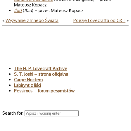
Mateusz Kopacz
Ibid
(
Ibid
) – przeł. Mateusz Kopacz
«
Wyzwanie z Innego Świata
Poezje Lovecrafta od C&T
»
Polecane
The H. P. Lovecraft Archive
S. T. Joshi – strona oficjalna
Carpe Noctem
Labirynt z liści
Pessimus – forum pesymistów
Wyszukaj
Search for:
© 2026 H.P. Lovecraft – polski serwis