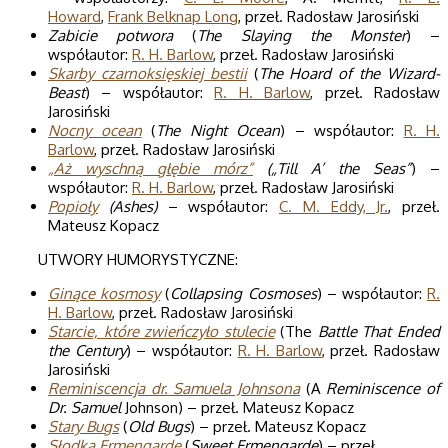
Howard
,
Frank Belknap Long
, przeł. Radosław Jarosiński
Zabicie potwora
(
The Slaying the Monster
) –
współautor:
R. H. Barlow
, przeł. Radosław Jarosiński
Skarby czarnoksięskiej bestii
(
The Hoard of the Wizard-
Beast
) – współautor:
R. H. Barlow
, przeł. Radosław
Jarosiński
Nocny ocean
(
The Night Ocean
) – współautor:
R. H.
Barlow
, przeł. Radosław Jarosiński
„Aż wyschną głębie mórz”
(„Till A’ the Seas”
) –
współautor:
R. H. Barlow
, przeł. Radosław Jarosiński
Popioły
(Ashes)
– współautor:
C. M. Eddy, Jr.
, przeł.
Mateusz Kopacz
UTWORY HUMORYSTYCZNE:
Ginące kosmosy
(
Collapsing Cosmoses
) – współautor:
R.
H. Barlow
, przeł. Radosław Jarosiński
Starcie, które zwieńczyło stulecie
(The
Battle That Ended
the Century
) – współautor:
R. H. Barlow
, przeł. Radosław
Jarosiński
Reminiscencja dr. Samuela Johnsona
(A
Reminiscence of
Dr. Samuel
Johnson) – przeł. Mateusz Kopacz
Stary Bugs
(
Old Bugs
) – przeł. Mateusz Kopacz
Słodka Ermengarde
(
Sweet Ermengarde
) – przeł.