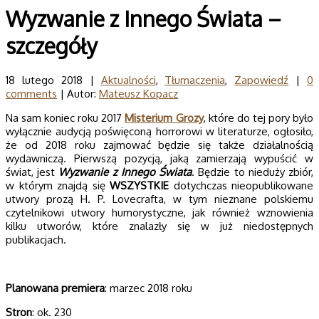
Wyzwanie z Innego Świata –
szczegóły
18 lutego 2018 |
Aktualności
,
Tłumaczenia
,
Zapowiedź
|
0
comments
| Autor:
Mateusz Kopacz
Na sam koniec roku 2017
Misterium Grozy
, które do tej pory było
wyłącznie audycją poświęconą horrorowi w literaturze, ogłosiło,
że od 2018 roku zajmować będzie się także działalnością
wydawniczą. Pierwszą pozycją, jaką zamierzają wypuścić w
świat, jest
Wyzwanie z Innego Świata
. Będzie to nieduży zbiór,
w którym znajdą się
WSZYSTKIE
dotychczas nieopublikowane
utwory prozą H. P. Lovecrafta, w tym nieznane polskiemu
czytelnikowi utwory humorystyczne, jak również wznowienia
kilku utworów, które znalazły się w już niedostępnych
publikacjach.
Planowana premiera
:
marzec 2018 roku
Stron
: ok. 230