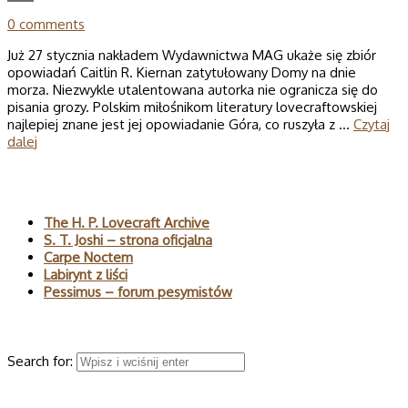
0 comments
Już 27 stycznia nakładem Wydawnictwa MAG ukaże się zbiór
opowiadań Caitlin R. Kiernan zatytułowany Domy na dnie
morza. Niezwykle utalentowana autorka nie ogranicza się do
pisania grozy. Polskim miłośnikom literatury lovecraftowskiej
najlepiej znane jest jej opowiadanie Góra, co ruszyła z …
Czytaj
dalej
Polecane
The H. P. Lovecraft Archive
S. T. Joshi – strona oficjalna
Carpe Noctem
Labirynt z liści
Pessimus – forum pesymistów
Wyszukaj
Search for:
© 2026 H.P. Lovecraft – polski serwis