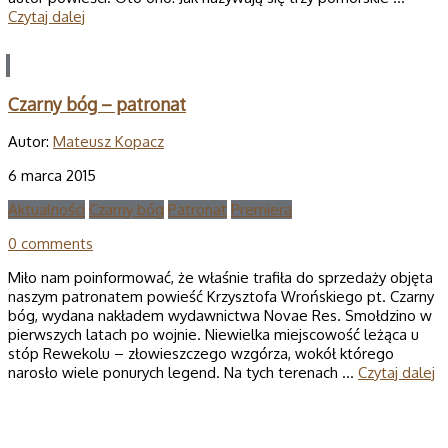
Czytaj dalej
Czarny bóg – patronat
Autor:
Mateusz Kopacz
6 marca 2015
Aktualności
Czarny bóg
Patronat
Premiera
0 comments
Miło nam poinformować, że właśnie trafiła do sprzedaży objęta
naszym patronatem powieść Krzysztofa Wrońskiego pt. Czarny
bóg, wydana nakładem wydawnictwa Novae Res. Smołdzino w
pierwszych latach po wojnie. Niewielka miejscowość leżąca u
stóp Rewekolu – złowieszczego wzgórza, wokół którego
narosło wiele ponurych legend. Na tych terenach …
Czytaj dalej