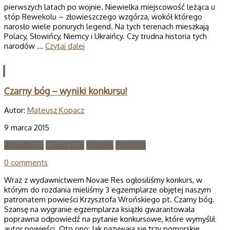
pierwszych latach po wojnie. Niewielka miejscowość leżąca u
stóp Rewekolu – złowieszczego wzgórza, wokół którego
narosło wiele ponurych legend. Na tych terenach mieszkają
Polacy, Słowińcy, Niemcy i Ukraińcy. Czy trudna historia tych
narodów …
Czytaj dalej
Czarny bóg – wyniki konkursu!
Autor:
Mateusz Kopacz
9 marca 2015
Aktualności
Czarny bóg
Konkurs
Patronat
0 comments
Wraz z wydawnictwem Novae Res ogłosiliśmy konkurs, w
którym do rozdania mieliśmy 3 egzemplarze objętej naszym
patronatem powieści Krzysztofa Wrońskiego pt. Czarny bóg.
Szansę na wygranie egzemplarza książki gwarantowała
poprawna odpowiedź na pytanie konkursowe, które wymyślił
autor powieści. Oto ono: Jak nazywają się trzy pomorskie …