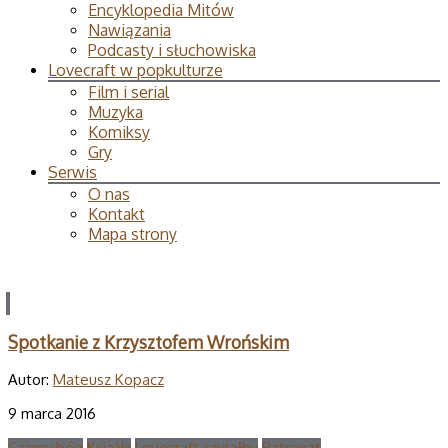
Encyklopedia Mitów
Nawiązania
Podcasty i słuchowiska
Lovecraft w popkulturze
Film i serial
Muzyka
Komiksy
Gry
Serwis
O nas
Kontakt
Mapa strony
Spotkanie z Krzysztofem Wrońskim
Autor:
Mateusz Kopacz
9 marca 2016
Czarny bóg
Książki
Lovecraft czytałby
Patronat