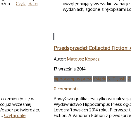
 Można …
Czytaj dalej
uwzględniający wszystkie wariacje 
wydaniach, zgodne z rękopisami L
Przedsprzedaż Collected Fiction:
Autor:
Mateusz Kopacz
17 września 2014
hippocampus press
Książki
S. T. Joshi
Z
0 comments
co zmieniło się w
Powyższa grafika jest tylko wizualizac
co już wcześniej
Wydawnictwo Hippocampus Press ogłos
Vesper potwierdziło,
Lovecraftowskich 2014 roku. Pierwsze t
w …
Czytaj dalej
Fiction: A Variorum Edition z przeds