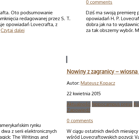
0 comments
crafta. Oto podsumowanie
Dziś ma swoją premierę 
amknięcia redagowanej przez S. T.
opowiadań H. P. Lovecraf
rsje opowiadań Lovecrafta, z
dobra jak na to wydawnic
…
Czytaj dalej
za tak obszerny wybór. M
Nowiny z zagranicy – wiosna
Autor:
Mateusz Kopacz
22 kwietnia 2015
Aktualności
hippocampus press
Ks
Zapowiedź
0 comments
 amerykańskim rynku
dwa z serii elektronicznych
W ciągu ostatnich dwóch miesięcy
agick: The Writings and
wśród Lovecraftowskich pozycji: V