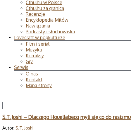
Cthulhu w Polsce
Cthulhu za granicą
Recenzje
Encyklopedia Mitów
Nawiązania
Podcasty i słuchowiska
Lovecraft w popkulturze
Film i serial
Muzyka
Komiksy
Gry
Serwis
O nas
Kontakt
Mapa strony
S.T. Joshi – Dlaczego Houellebecq myli się co do rasizmu
Autor:
S.T. Joshi