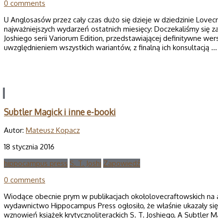
0 comments
U Anglosasów przez cały czas dużo się dzieje w dziedzinie Love
najważniejszych wydarzeń ostatnich miesięcy: Doczekaliśmy się z
Joshiego serii Variorum Edition, przedstawiającej definitywne we
uwzględnieniem wszystkich wariantów, z finalną ich konsultacją 
Subtler Magick i inne e-booki
Autor:
Mateusz Kopacz
18 stycznia 2016
hippocampus press
S. T. Joshi
Zapowiedź
0 comments
Wiodące obecnie prym w publikacjach okołolovecraftowskich na
wydawnictwo Hippocampus Press ogłosiło, że właśnie ukazały się 
wznowień książek krytycznoliterackich S. T. Joshiego, A Subtler M