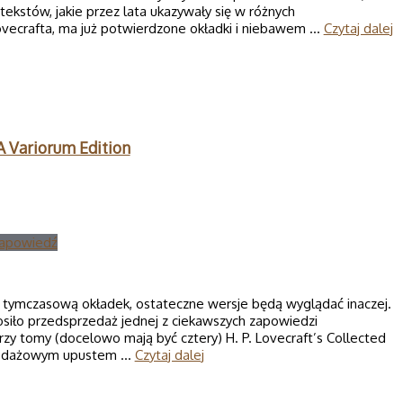
tekstów, jakie przez lata ukazywały się w różnych
ovecrafta, ma już potwierdzone okładki i niebawem …
Czytaj dalej
 A Variorum Edition
apowiedź
ją tymczasową okładek, ostateczne wersje będą wyglądać inaczej.
iło przedsprzedaż jednej z ciekawszych zapowiedzi
rzy tomy (docelowo mają być cztery) H. P. Lovecraft’s Collected
przedażowym upustem …
Czytaj dalej