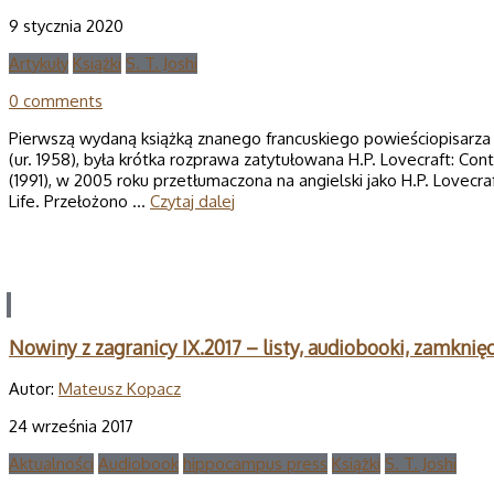
9 stycznia 2020
Artykuły
Książki
S. T. Joshi
0 comments
Pierwszą wydaną książką znanego francuskiego powieściopisarza 
(ur. 1958), była krótka rozprawa zatytułowana H.P. Lovecraft: Con
(1991), w 2005 roku przetłumaczona na angielski jako H.P. Lovecra
Life. Przełożono …
Czytaj dalej
Nowiny z zagranicy IX.2017 – listy, audiobooki, zamknię
Autor:
Mateusz Kopacz
24 września 2017
Aktualności
Audiobook
hippocampus press
Książki
S. T. Joshi