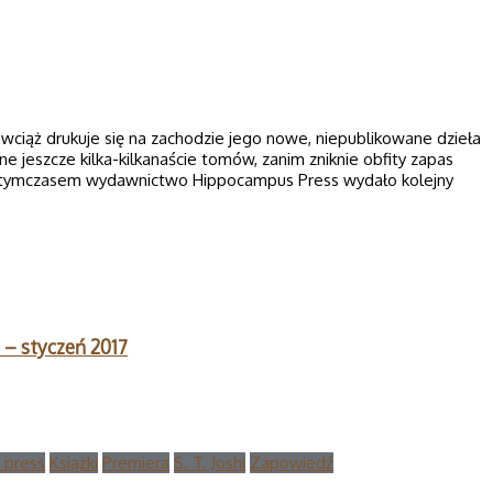
 wciąż drukuje się na zachodzie jego nowe, niepublikowane dzieła
 jeszcze kilka-kilkanaście tomów, zanim zniknie obfity zapas
, tymczasem wydawnictwo Hippocampus Press wydało kolejny
 – styczeń 2017
 press
Książki
Premiera
S. T. Joshi
Zapowiedź