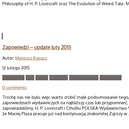
Philosophy of H. P. Lovecraft oraz The Evolution of Weird Tale.
Zapowiedzi – update luty 2015
Autor:
Mateusz Kopacz
12 lutego 2015
Aktualności
C&T
Książki
S. T. Joshi
Thomas Ligotti
Zapowiedź
0 comments
Trochę nas nie było, więc warto zrobić małe podsumowanie tego, 
zapowiedziach wydawniczych na najbliższy czas lub przypomnieć, 
zapowiadaliśmy. H. P. Lovecraft i Cthulhu POLSKA Wydawnictwo 
że Maciej Płaza pracuje już nad kontynuacją znakomitej Zgrozy 