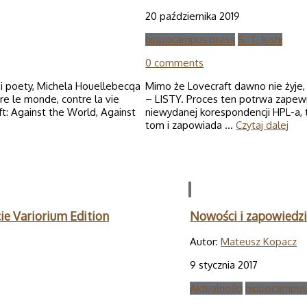
20 października 2019
hippocampus press
S. T. Joshi
0 comments
i poety, Michela Houellebecqa
Mimo że Lovecraft dawno nie żyje,
tre le monde, contre la vie
– LISTY. Proces ten potrwa zapewne
ft: Against the World, Against
niewydanej korespondencji HPL-a
tom i zapowiada …
Czytaj dalej
cie Variorium Edition
Nowości i zapowiedzi
Autor:
Mateusz Kopacz
9 stycznia 2017
Aktualności
hippocampus