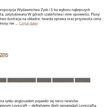
propozycja Wydawnictwa Zysk i S-ka wyboru najlepszych
ta, zatytułowana W górach szaleństwa i inne opowieści. Plusy:
two ilustracja na okładce, twarda oprawa oraz przyzwoita cena
inusy: nie …
Czytaj dalej
 2015
iążki
Mitologia Cthulhu
Premiera
PS Publishing
S. T. Joshi
 na rynku anglosaskim pojawiło się nieco newsów
ariorum Lovecraft – definitywny zbiór opowiadań Lovecrafta,