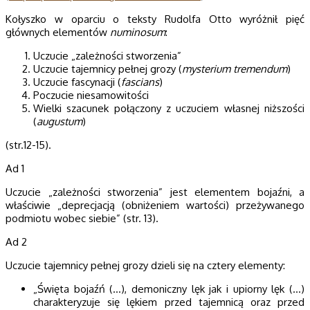
Kołyszko w oparciu o teksty Rudolfa Otto wyróżnił pięć
głównych elementów
numinosum
:
Uczucie „zależności stworzenia”
Uczucie tajemnicy pełnej grozy (
mysterium tremendum
)
Uczucie fascynacji (
fascians
)
Poczucie niesamowitości
Wielki szacunek połączony z uczuciem własnej niższości
(
augustum
)
(str.12-15).
Ad 1
Uczucie „zależności stworzenia” jest elementem bojaźni, a
właściwie „deprecjacją (obniżeniem wartości) przeżywanego
podmiotu wobec siebie” (str. 13).
Ad 2
Uczucie tajemnicy pełnej grozy dzieli się na cztery elementy:
„Święta bojaźń (…), demoniczny lęk jak i upiorny lęk (…)
charakteryzuje się lękiem przed tajemnicą oraz przed