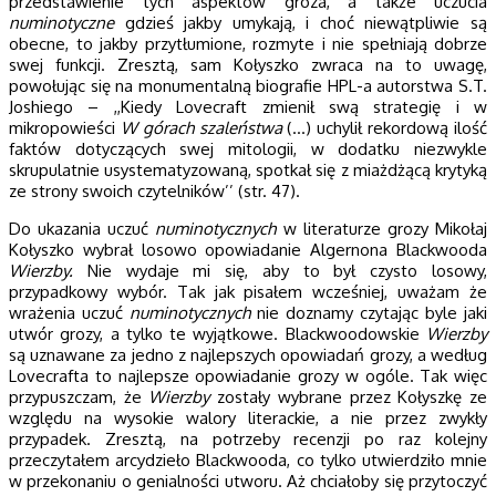
przedstawienie tych aspektów groza, a także uczucia
numinotyczne
gdzieś jakby umykają, i choć niewątpliwie są
obecne, to jakby przytłumione, rozmyte i nie spełniają dobrze
swej funkcji. Zresztą, sam Kołyszko zwraca na to uwagę,
powołując się na monumentalną biografie HPL-a autorstwa S.T.
Joshiego – ,,Kiedy Lovecraft zmienił swą strategię i w
mikropowieści
W górach szaleństwa
(…) uchylił rekordową ilość
faktów dotyczących swej mitologii, w dodatku niezwykle
skrupulatnie usystematyzowaną, spotkał się z miażdżącą krytyką
ze strony swoich czytelników’’ (str. 47).
Do ukazania uczuć
numinotycznych
w literaturze grozy Mikołaj
Kołyszko wybrał losowo opowiadanie Algernona Blackwooda
Wierzby.
Nie wydaje mi się, aby to był czysto losowy,
przypadkowy wybór. Tak jak pisałem wcześniej, uważam że
wrażenia uczuć
numinotycznych
nie doznamy czytając byle jaki
utwór grozy, a tylko te wyjątkowe. Blackwoodowskie
Wierzby
są uznawane za jedno z najlepszych opowiadań grozy, a według
Lovecrafta to najlepsze opowiadanie grozy w ogóle. Tak więc
przypuszczam, że
Wierzby
zostały wybrane przez Kołyszkę ze
względu na wysokie walory literackie, a nie przez zwykły
przypadek. Zresztą, na potrzeby recenzji po raz kolejny
przeczytałem arcydzieło Blackwooda, co tylko utwierdziło mnie
w przekonaniu o genialności utworu. Aż chciałoby się przytoczyć