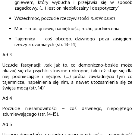
gniewem, który wybucha i przejawia się w sposób
zagadkowy. (…) Jest on nieobliczalny i despotyczny”
Wszechmoc, poczucie rzeczywistości
numinosum
Moc – moc gniewu, namiętności, ruchu, podniecenia
Tajemnica – coś obcego, dziwnego, poza zasięgiem
rzeczy zrozumiałych (str. 13- 14)
Ad 3
Uczucie fascynacji: „tak jak to, co demoniczno-boskie może
okazać się dla psychiki straszne i okropne, tak też staje się dla
niej podniecające i nęcące. (…) próba zawładnięcia tym co
tajemnicze, napełnienia się nim, a nawet utożsamienia się ze
święta mocą (str. 14)”
Ad 4
Poczucie niesamowitości – coś dziwnego, niepojętego,
zdumiewającego (str. 14-15).
Ad 5
Uczucie doniosłości, szacunku i własnej niższości – niegodność