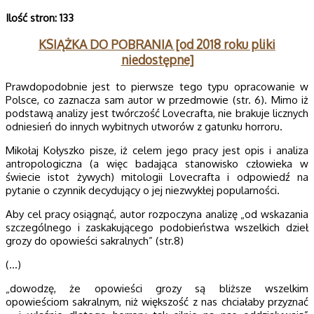
Ilość stron: 133
KSIĄŻKA DO POBRANIA [od 2018 roku pliki
niedostępne]
Prawdopodobnie jest to pierwsze tego typu opracowanie w
Polsce, co zaznacza sam autor w przedmowie (str. 6). Mimo iż
podstawą analizy jest twórczość Lovecrafta, nie brakuje licznych
odniesień do innych wybitnych utworów z gatunku horroru.
Mikołaj Kołyszko pisze, iż celem jego pracy jest opis i analiza
antropologiczna (a więc badająca stanowisko człowieka w
świecie istot żywych) mitologii Lovecrafta i odpowiedź na
pytanie o czynnik decydujący o jej niezwykłej popularności.
Aby cel pracy osiągnąć, autor rozpoczyna analizę „od wskazania
szczególnego i zaskakującego podobieństwa wszelkich dzieł
grozy do opowieści sakralnych” (str.8)
(…)
„dowodzę, że opowieści grozy są bliższe wszelkim
opowieściom sakralnym, niż większość z nas chciałaby przyznać