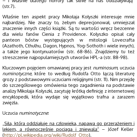
– i właśnie dlatego horrory tak silnie na nas oddziaływają”
(str.7).
Właśnie ten aspekt pracy Mikołaja Kołyszki interesuje mnie
najbardziej. Nie znaczy to, żebym deprecjonował, umniejszał
znaczenie innych części książki. Są tu wartości wręcz bezcenne
dla wielu fanów Cienia z Providence. Kołyszko opisał cały
panteon bóstw występujących w mitologii Lovecrafta
(Azathoth, Cthulhu, Dagon, Hypnos, Yog-Sothoth i wiele innych),
a także jego kontynuatorów (str. 68-86). Znajdziemy tu też
streszczenie najpopularniejszych utworów HPL-a (str. 88-98).
Kluczowym pojęciem omawianej pracy jest
numinosum
, uczucia
numinotyczne
, które to według Rudolfa Otto łączą literaturę
grozy z podstawowymi uczuciami religijnymi (str. 11). Nim przejdę
do szczegółowego omówienia tego zagadnienia na podstawie
analizy Mikołaja Kołyszki, zacytuję krótką definicję z internetowej
encyklopedii, która wydaje się wyjątkowo trafna a zarazem
zwięzła.
Uczucia
numinotyczne
:
„Siła, która oddziałuje na człowieka, napawa go przerażeniem i
lękiem, a równocześnie pociąga i zniewala”
– Józef Keller
(
http://pl.wikipedia.org/wiki/Rudolf_Otto
).