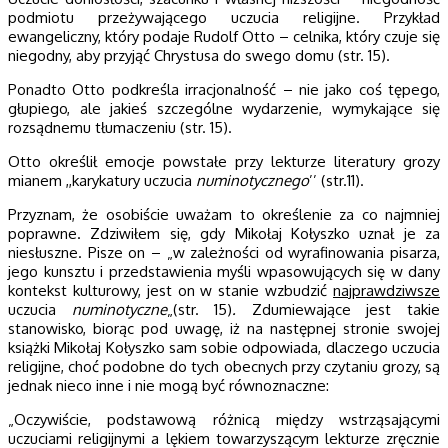
podmiotu przeżywającego uczucia religijne. Przykład
ewangeliczny, który podaje Rudolf Otto – celnika, który czuje się
niegodny, aby przyjąć Chrystusa do swego domu (str. 15).
Ponadto Otto podkreśla irracjonalność – nie jako coś tępego,
głupiego, ale jakieś szczególne wydarzenie, wymykające się
rozsądnemu tłumaczeniu (str. 15).
Otto określił emocje powstałe przy lekturze literatury grozy
mianem ,,karykatury uczucia
numinotycznego
’’ (str.11).
Przyznam, że osobiście uważam to określenie za co najmniej
poprawne. Zdziwiłem się, gdy Mikołaj Kołyszko uznał je za
niesłuszne. Pisze on – „w zależności od wyrafinowania pisarza,
jego kunsztu i przedstawienia myśli wpasowujących się w dany
kontekst kulturowy, jest on w stanie wzbudzić
najprawdziwsze
uczucia
numinotyczne
„(str. 15)
.
Zdumiewające jest takie
stanowisko, biorąc pod uwagę, iż na następnej stronie swojej
książki Mikołaj Kołyszko sam sobie odpowiada, dlaczego uczucia
religijne, choć podobne do tych obecnych przy czytaniu grozy, są
jednak nieco inne i nie mogą być równoznaczne:
„Oczywiście, podstawową różnicą między wstrząsającymi
uczuciami religijnymi a lękiem towarzyszącym lekturze zręcznie