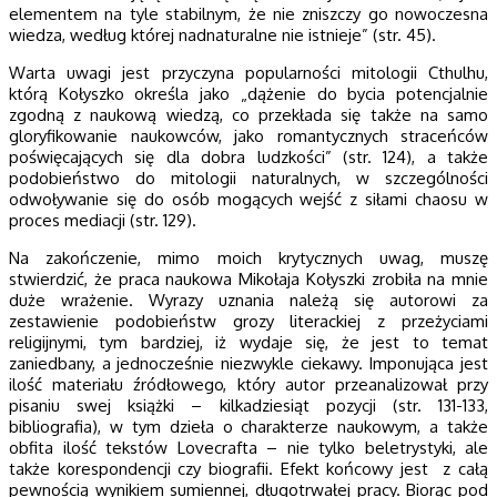
elementem na tyle stabilnym, że nie zniszczy go nowoczesna
wiedza, według której nadnaturalne nie istnieje” (str. 45).
Warta uwagi jest przyczyna popularności mitologii Cthulhu,
którą Kołyszko określa jako „dążenie do bycia potencjalnie
zgodną z naukową wiedzą, co przekłada się także na samo
gloryfikowanie naukowców, jako romantycznych straceńców
poświęcających się dla dobra ludzkości” (str. 124), a także
podobieństwo do mitologii naturalnych, w szczególności
odwoływanie się do osób mogących wejść z siłami chaosu w
proces mediacji (str. 129).
Na zakończenie, mimo moich krytycznych uwag, muszę
stwierdzić, że praca naukowa Mikołaja Kołyszki zrobiła na mnie
duże wrażenie. Wyrazy uznania należą się autorowi za
zestawienie podobieństw grozy literackiej z przeżyciami
religijnymi, tym bardziej, iż wydaje się, że jest to temat
zaniedbany, a jednocześnie niezwykle ciekawy. Imponująca jest
ilość materiału źródłowego, który autor przeanalizował przy
pisaniu swej książki – kilkadziesiąt pozycji (str. 131-133,
bibliografia), w tym dzieła o charakterze naukowym, a także
obfita ilość tekstów Lovecrafta – nie tylko beletrystyki, ale
także korespondencji czy biografii. Efekt końcowy jest z całą
pewnością wynikiem sumiennej, długotrwałej pracy. Biorąc pod