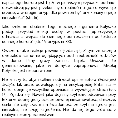
napisanego horroru jest to, że w pierwszym przypadku podmiot
doświadczający jest przekonany o realności tego, co wywołuje
uczucie, a w drugim przypadku powinien być przekonany o jego
nierealności” (str. 16).
Jako rzekome obalenie tego mocnego argumentu Kołyszko
podaje przykład reakcji osoby w postaci „uporczywego
odmawiania wejścia do ciemnego pomieszczenia po lekturze
udanego horroru” (str. 16, przypis nr 33).
Owszem, takie reakcje pewnie się zdarzają. Z tym że raczej u
dzieciaków samotnie oglądających pod nieobecność rodziców
w domu filmy grozy zamiast bajek. Uważam, że
generalizowanie, jakie w domyśle zaproponował Mikołaj
Kołyszko jest nieuprawnione.
Nie znaczy to, abym całkiem odrzucał opinie autora
Groza jest
święta
. Jak pisze, powołując się na encyklopedię Britannica –
horror obejmuje wszystkie opowiadania wywołujące strach (str.
17). Zgadza się. Nawet jako dojrzały czytelnik odczuwam przy
lekturze dobrej grozy uczucie pewnej niesamowitości, dreszcze,
ciarki, ale cały czas mam świadomość, że czytana zgroza jest
nierealna, nie czuję zagrożenia. Nie da się tego zrównać z
realnym niebezpieczeństwem.