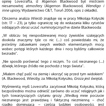
opinię Lovecrafta, iż Algernon Blackwood był mistrzem
niesamowitej atmosfery (Algernon Blackowood,
Wendigo i
inne upiory
, Wydawnictwo C&T, Toruń 2006, opis z okładki).
Obszerna analiza
Wierzb
znajduje się w pracy Mikołaja Kołyszki
(str. 17 – 23), ja tylko ograniczę się do wskazania kilku cytatów
oddających obraz uczuć
numinotycznych
w dziele Blackwooda:
„W obliczu tej niespodziewanej mocy żywiołów szalejących
dookoła znaczymy tyle co nic (…) coś powiedziało mi, że
jesteśmy zabawkami owych wielkich elementarnych mocy,
wobec potęgi których każdego dnia i nocy byliśmy całkowicie
bezradni”.
„Nie sposób porównać tego z niczym. To coś nieznanego (…)
dźwięk, którego źródło nie pochodzi z tego świata”.
„Miałem chęć paść na ziemię i ukorzyć się przed tym widokiem”
(A. Blackwood,
Wierzby
, za: Mikołaj Kołyszko,
Groza jest święta
).
Wyśmienitą myśl Lovecrafta zacytował Mikołaj Kołyszko, którą
bezpośrednio można odnieść zarówno do uczuć religijnych jak i
tych towarzyszących czytaniu grozy: ,,Według mnie poczucie
nieznanego jest prawdziwą i faktyczną niezmienną – choć
rzadko dominującą – częścią ludzkiej osobowości, jest