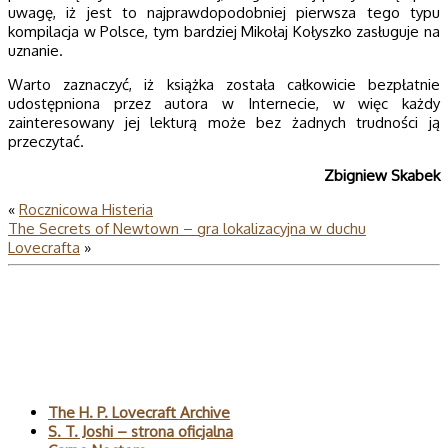
uwagę, iż jest to najprawdopodobniej pierwsza tego typu
kompilacja w Polsce, tym bardziej Mikołaj Kołyszko zasługuje na
uznanie.
Warto zaznaczyć, iż książka została całkowicie bezpłatnie
udostępniona przez autora w Internecie, w więc każdy
zainteresowany jej lekturą może bez żadnych trudności ją
przeczytać.
Zbigniew Skabek
«
Rocznicowa Histeria
The Secrets of Newtown – gra lokalizacyjna w duchu
Lovecrafta
»
Polecane
The H. P. Lovecraft Archive
S. T. Joshi – strona oficjalna