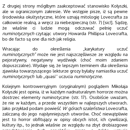
Z drugiej strony mógłbym zaakceptować stanowisko Kołyszki,
ale w ograniczonym zakresie. We wstępie pisze, iż są pewne
środowiska okultystyczne, które uznają mitologię Lovecrafta za
całkowicie realną, a wręcz za niebezpieczną (str. 7) [sic!]. Sądzę,
że właśnie ci ludzie mogą odczuwać pełnię uczuć
numinotycznych
czytając utwory Howarda Phillipsa Lovecrafta,
bo de facto są one dla nich jak religia.
Wracając do określenia „karykatury uczuć
numinotycznych”
może nie jest najszczęśliwsze ze względu na
pejoratywny, negatywny wydźwięk (choć moim zdaniem
dopuszczalne). Wydaje się, że lepszym terminem dla określenia
zjawiska towarzyszącego lekturze grozy byłaby namiastka uczuć
numinotycznych
lub ,,quasi’’ uczucia
numinotyczne
.
Kolejnym kontrowersyjnym (oryginalnym) poglądem Mikołaja
Kołyszki jest opinia, iż w każdym nadnaturalnym horrorze można
dostrzec elementy numinotyczne (str. 17). Osobiście uważam,
że nie w każdym, a przede wszystkim w najlepszych utworach.
Jako przykład podam powieść
W górach szaleństwa
Lovecrafta,
zaliczaną do jego najsłynniejszych utworów. Choć niewątpliwie
jest to horror obfitujący w opisy obcych istot, ich cywilizacji,
kultury itp., to jednak właśnie ze względu na zbyt drobiazgowe