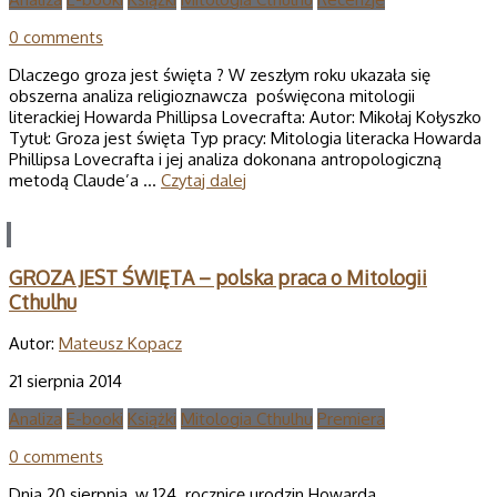
0 comments
Dlaczego groza jest święta ? W zeszłym roku ukazała się
obszerna analiza religioznawcza poświęcona mitologii
literackiej Howarda Phillipsa Lovecrafta: Autor: Mikołaj Kołyszko
Tytuł: Groza jest święta Typ pracy: Mitologia literacka Howarda
Phillipsa Lovecrafta i jej analiza dokonana antropologiczną
metodą Claude’a …
Czytaj dalej
GROZA JEST ŚWIĘTA – polska praca o Mitologii
Cthulhu
Autor:
Mateusz Kopacz
21 sierpnia 2014
Analiza
E-booki
Książki
Mitologia Cthulhu
Premiera
0 comments
Dnia 20 sierpnia, w 124. rocznicę urodzin Howarda