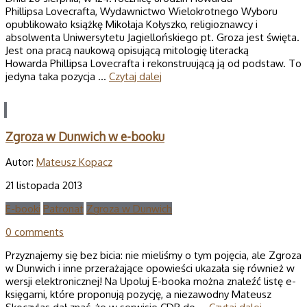
Phillipsa Lovecrafta, Wydawnictwo Wielokrotnego Wyboru
opublikowało książkę Mikołaja Kołyszko, religioznawcy i
absolwenta Uniwersytetu Jagiellońskiego pt. Groza jest święta.
Jest ona pracą naukową opisującą mitologię literacką
Howarda Phillipsa Lovecrafta i rekonstruującą ją od podstaw. To
jedyna taka pozycja …
Czytaj dalej
Zgroza w Dunwich w e-booku
Autor:
Mateusz Kopacz
21 listopada 2013
E-booki
Patronat
Zgroza w Dunwich
0 comments
Przyznajemy się bez bicia: nie mieliśmy o tym pojęcia, ale Zgroza
w Dunwich i inne przerażające opowieści ukazała się również w
wersji elektronicznej! Na Upoluj E-booka można znaleźć listę e-
księgarni, które proponują pozycję, a niezawodny Mateusz