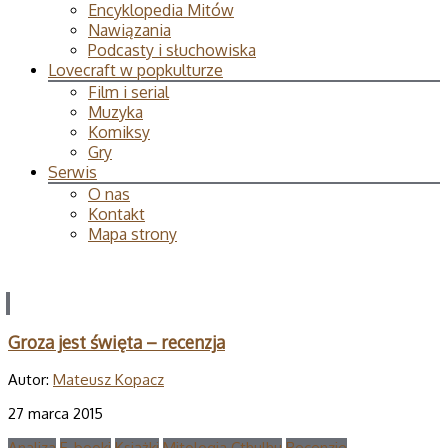
Encyklopedia Mitów
Nawiązania
Podcasty i słuchowiska
Lovecraft w popkulturze
Film i serial
Muzyka
Komiksy
Gry
Serwis
O nas
Kontakt
Mapa strony
Groza jest święta – recenzja
Autor:
Mateusz Kopacz
27 marca 2015
Analiza
E-booki
Książki
Mitologia Cthulhu
Recenzje