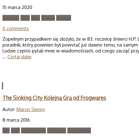
15 marca 2020
Artykuły
C&T
Inne
Książki
Vesper
0 comments
Zupełnym przypadkiem się złożyło, że w 83. rocznicę śmierci H.P.
poradnik, który powinien był powstać już dawno temu, na samym p
Ludzie często pytali mnie w wiadomościach, od czego zacząć pr
…
Czytaj dalej
The Sinking City Kolejną Grą od Frogwares
Autor:
Marcin Sienny
8 marca 2016
Gry
Inne
Konferencja
Premiera
Zapowiedź