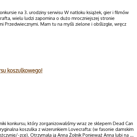
nkursie na 3. urodziny serwisu W natłoku książek, gier i filmów
afta, wielu ludzi zapomina o dużo mroczniejszej stronie
 Przedwiecznymi. Mam tu na myśli zielone i obślizgłe, wręcz
rsu koszulkowego!
ki konkursu, który zorganizowaliśmy wraz ze sklepem Dead Can
ryginalna koszulka z wizerunkiem Lovecrafta: (w fasonie damskim
żczynię/-zcę). Otrzymała ją Anna Żołnik Ponieważ Anna lubi na …