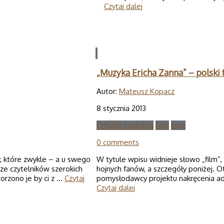
Czytaj dalej
„Muzyka Ericha Zanna” – polski 
Autor:
Mateusz Kopacz
8 stycznia 2013
Cthulhu tygodnia
Film
Inne
0 comments
, które zwykle – a u swego
W tytule wpisu widnieje słowo „film”,
ze czytelników szerokich
hojnych fanów, a szczegóły poniżej. O
worzono je by ci z …
Czytaj
pomysłodawcy projektu nakręcenia ada
Czytaj dalej