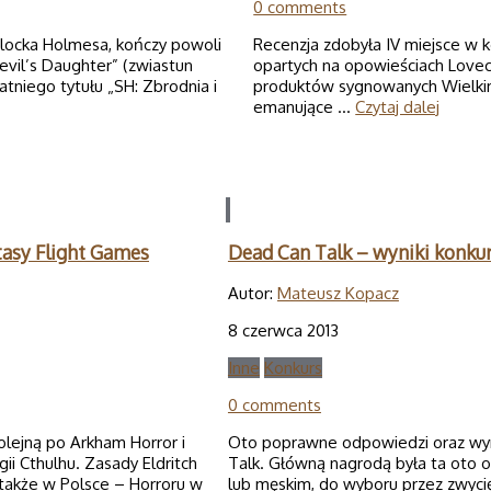
0 comments
rlocka Holmesa, kończy powoli
Recenzja zdobyła IV miejsce w ko
vil’s Daughter” (zwiastun
opartych na opowieściach Lovecr
atniego tytułu „SH: Zbrodnia i
produktów sygnowanych Wielkimi
emanujące …
Czytaj dalej
tasy Flight Games
Dead Can Talk – wyniki konku
Autor:
Mateusz Kopacz
8 czerwca 2013
Inne
Konkurs
0 comments
lejną po Arkham Horror i
Oto poprawne odpowiedzi oraz wyni
i Cthulhu. Zasady Eldritch
Talk. Główną nagrodą była ta oto o
także w Polsce – Horroru w
lub męskim, do wyboru przez zwycię