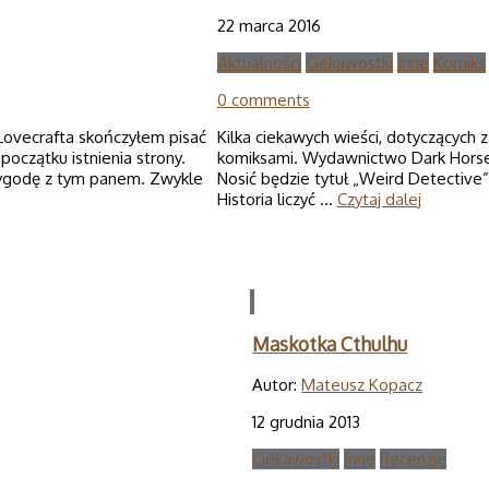
22 marca 2016
Aktualności
Ciekawostki
Inne
Komiks
0 comments
 Lovecrafta skończyłem pisać
Kilka ciekawych wieści, dotyczących z
oczątku istnienia strony.
komiksami. Wydawnictwo Dark Horse 
zygodę z tym panem. Zwykle
Nosić będzie tytuł „Weird Detective
Historia liczyć …
Czytaj dalej
Maskotka Cthulhu
Autor:
Mateusz Kopacz
12 grudnia 2013
Ciekawostki
Inne
Recenzje