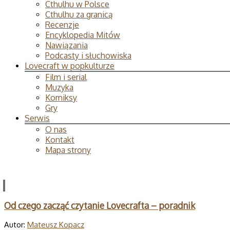
Cthulhu w Polsce
Cthulhu za granicą
Recenzje
Encyklopedia Mitów
Nawiązania
Podcasty i słuchowiska
Lovecraft w popkulturze
Film i serial
Muzyka
Komiksy
Gry
Serwis
O nas
Kontakt
Mapa strony
Od czego zacząć czytanie Lovecrafta – poradnik
Autor:
Mateusz Kopacz