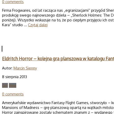
0 comments
Firma Frogwares, od lat racząca nas „egranizacjami” przygód She
produkcję swego najnowszego dzieła – „Sherlock Holmes: The De
poniżej). Wszystko wskazuje na to, że po ciepłym przyjęciu ich ost
Kara” studio …
Czytaj dalej
Eldritch Horror – kolejna gra planszowa w katalogu Fan
Autor:
Marcin Sienny
8 sierpnia 2013
Gry
Inne
0 comments
Amerykańskie wydawnictwo Fantasy Flight Games, stworzyło – ko
Mansions of Madness – grę planszową opartą na wątkach mitologi
Horror zainspirowane zostały schematem znanym z – wydanego 