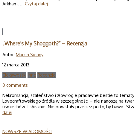
Arkham. …
Czytaj dalej
„Where’s My Shoggoth?” – Recenzja
Autor:
Marcin Sienny
12 marca 2013
Ciekawostki
Inne
Recenzje
0 comments
Nekromancja, szaleństwo i złowrogie pradawne bestie to tematy
Lovecraftowskiego źródła w szczególności – nie nanoszą na twar
uśmiechów. I słusznie. Nie powstały przecież po to, by bawić. St
dalej
NOWSZE WIADOMOŚCI